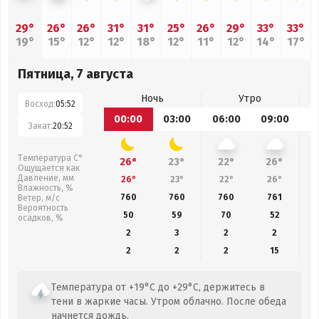
29°
26°
26°
31°
31°
25°
26°
29°
33°
33°
19°
15°
12°
12°
18°
12°
11°
12°
14°
17°
Пятница, 7 августа
Ночь
Утро
Восход:
05:52
00:00
03:00
06:00
09:00
1
Закат:
20:52
Температура С°
26°
23°
22°
26°
Ощущается как
Давление, мм
26°
23°
22°
26°
Влажность, %
760
760
760
761
Ветер, м/с
Вероятность
50
59
70
52
осадков, %
2
3
2
2
2
2
2
15
Температура от +19°C до +29°C, держитесь в
тени в жаркие часы. Утром облачно. После обеда
начнется дождь.