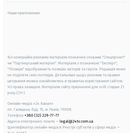
Наши приложения:
android
apple
smart tv
samsung smart tv
Всі комерційні рекламні матеріали позначені словами "Спецпроєкт"
чи "Партнерський матеріал". Матеріали з позначкою "Експерт",
"Позиція" відображають позицію авторів та героїв. Редакція може
не поділяти їхніх поглядів. Детальніше щодо реклами та правил
цитування можна ознайомитись в правилах користування сайтом.
Усі права захищені.
Матеріали сайту призначені для осіб старше
21
року (21+)
Онлайн-медіа «24 Канал»
пл. Галицька, буд. 15, м. Львів, 79008
Телефон
+380 (32) 229-77-77
Адреса електронної пошти —
legal@24tv.com.ua
Ідентифікатор онлайн-медіа в Реєстрі суб'єктів у сфері медіа —