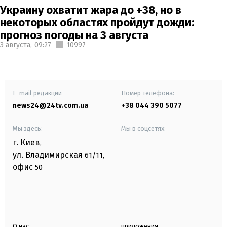
Украину охватит жара до +38, но в
некоторых областях пройдут дожди:
прогноз погоды на 3 августа
3 августа,
09:27
10997
E-mail редакции
Номер телефона:
news24@24tv.com.ua
+38 044 390 5077
Мы здесь:
Мы в соцсетях:
г. Киев
,
ул. Владимирская
61/11,
офис
50
О нас
приложения