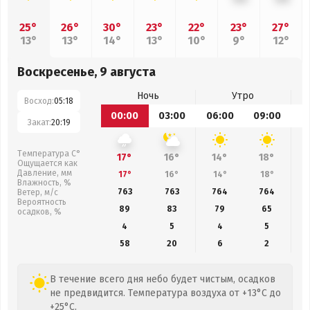
25°
26°
30°
23°
22°
23°
27°
13°
13°
14°
13°
10°
9°
12°
Воскресенье, 9 августа
Ночь
Утро
Восход:
05:18
00:00
03:00
06:00
09:00
1
Закат:
20:19
Температура С°
17°
16°
14°
18°
Ощущается как
Давление, мм
17°
16°
14°
18°
Влажность, %
763
763
764
764
Ветер, м/с
Вероятность
89
83
79
65
осадков, %
4
5
4
5
58
20
6
2
В течение всего дня небо будет чистым, осадков
не предвидится. Температура воздуха от +13°C до
+25°C.