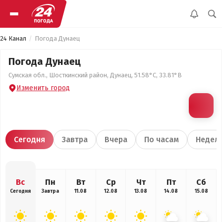
24 Канал
Погода Дунаец
Погода Дунаец
Сумская обл., Шосткинский район, Дунаец, 51.58°С, 33.81°В
Изменить город
Сегодня
Завтра
Вчера
По часам
Недел
Вс
Пн
Вт
Ср
Чт
Пт
Сб
Сегодня
Завтра
11.08
12.08
13.08
14.08
15.08