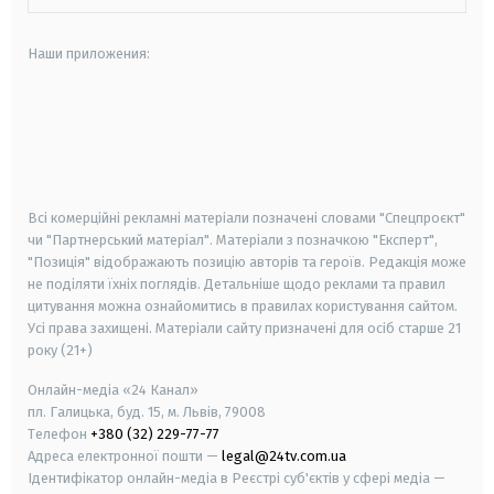
Наши приложения:
android
apple
smart tv
samsung smart tv
Всі комерційні рекламні матеріали позначені словами "Спецпроєкт"
чи "Партнерський матеріал". Матеріали з позначкою "Експерт",
"Позиція" відображають позицію авторів та героїв. Редакція може
не поділяти їхніх поглядів. Детальніше щодо реклами та правил
цитування можна ознайомитись в правилах користування сайтом.
Усі права захищені.
Матеріали сайту призначені для осіб старше
21
року (21+)
Онлайн-медіа «24 Канал»
пл. Галицька, буд. 15, м. Львів, 79008
Телефон
+380 (32) 229-77-77
Адреса електронної пошти —
legal@24tv.com.ua
Ідентифікатор онлайн-медіа в Реєстрі суб'єктів у сфері медіа —