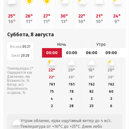
25°
26°
27°
30°
22°
21°
24°
16°
11°
11°
13°
10°
10°
9°
Суббота, 8 августа
Ночь
Утро
Восход:
05:21
00:00
03:00
06:00
09:00
1
Закат:
20:28
Температура С°
22°
20°
18°
20°
Ощущается как
Давление, мм
22°
20°
18°
20°
Влажность, %
761
761
762
762
Ветер, м/с
Вероятность
75
78
82
60
осадков, %
4
4
3
3
2
28
23
6
Утром облачно, едва ощутимый ветер до 4 м/с.
Температура от +16°C до +25°C. Днем небо