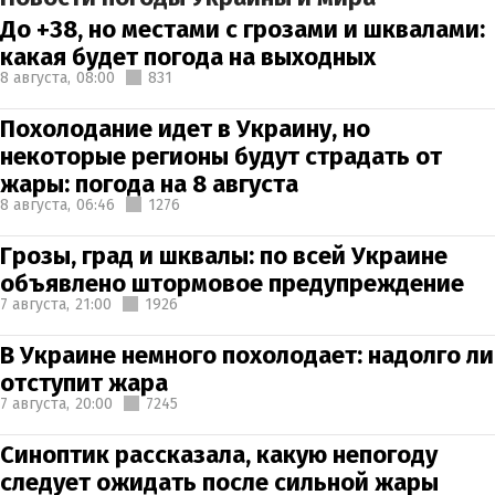
До +38, но местами с грозами и шквалами:
какая будет погода на выходных
8 августа,
08:00
831
Похолодание идет в Украину, но
некоторые регионы будут страдать от
жары: погода на 8 августа
8 августа,
06:46
1276
Грозы, град и шквалы: по всей Украине
объявлено штормовое предупреждение
7 августа,
21:00
1926
В Украине немного похолодает: надолго ли
отступит жара
7 августа,
20:00
7245
Синоптик рассказала, какую непогоду
следует ожидать после сильной жары