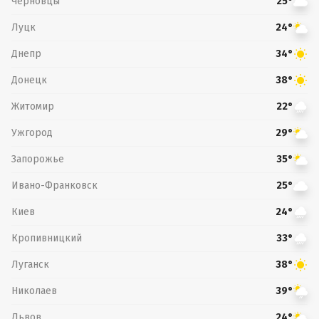
Черновцы
25°
Луцк
24°
Днепр
34°
Донецк
38°
Житомир
22°
Ужгород
29°
Запорожье
35°
Ивано-Франковск
25°
Киев
24°
Кропивницкий
33°
Луганск
38°
Николаев
39°
Львов
24°