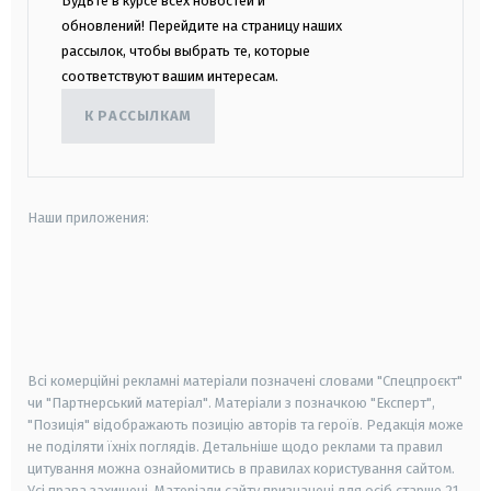
Будьте в курсе всех новостей и
обновлений! Перейдите на страницу наших
рассылок, чтобы выбрать те, которые
соответствуют вашим интересам.
К РАССЫЛКАМ
Наши приложения:
android
apple
smart tv
samsung smart tv
Всі комерційні рекламні матеріали позначені словами "Спецпроєкт"
чи "Партнерський матеріал". Матеріали з позначкою "Експерт",
"Позиція" відображають позицію авторів та героїв. Редакція може
не поділяти їхніх поглядів. Детальніше щодо реклами та правил
цитування можна ознайомитись в правилах користування сайтом.
Усі права захищені.
Матеріали сайту призначені для осіб старше
21