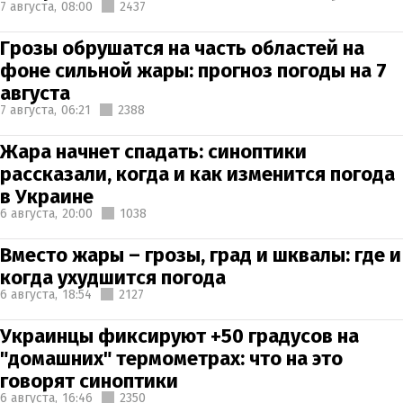
7 августа,
08:00
2437
Грозы обрушатся на часть областей на
фоне сильной жары: прогноз погоды на 7
августа
7 августа,
06:21
2388
Жара начнет спадать: синоптики
рассказали, когда и как изменится погода
в Украине
6 августа,
20:00
1038
Вместо жары – грозы, град и шквалы: где и
когда ухудшится погода
6 августа,
18:54
2127
Украинцы фиксируют +50 градусов на
"домашних" термометрах: что на это
говорят синоптики
6 августа,
16:46
2350