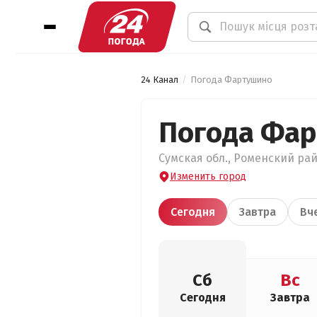
24 Канал
Погода Фартушино
Погода Фа
Сумская обл., Роменский рай
Изменить город
Сегодня
Завтра
Вч
Сб
Вс
Сегодня
Завтра