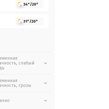
34°
/
20°
31°
/
20°
еменная
ачность, слабый
дь
еменная
ачность, грозы
ачно