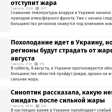
отступит жара
7 августа,
20:00
3877
Снижение температуры воздуха в Украине началось
приходом атмосферного фронта. Уже с начала сле
большинство регионов окажутся под влиянием нов
Похолодание идет в Украину, н
регионы будут страдать от жары
августа
7 августа,
17:39
618
В субботу, 8 августа, в Украине прогнозируется об
большинстве областей пройдут дожди, однако на ю
сильная жара.
Синоптик рассказала, какую не
ожидать после сильной жары
7 августа,
08:00
2431
В настоящее время в Украине преобладает слабый 