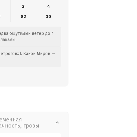
3
4
8
82
30
 едва ощутимый ветер до 4
блаками.
етрогон»). Какой Мирон —
еменная
ачность, грозы