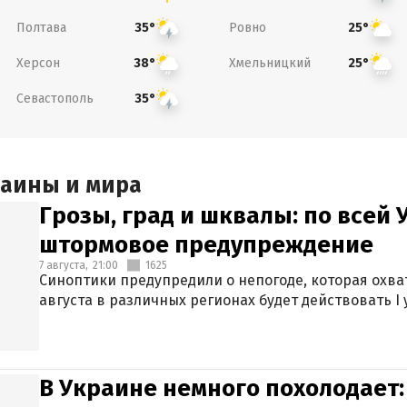
Полтава
Ровно
35°
25°
Херсон
Хмельницкий
38°
25°
Севастополь
35°
раины и мира
Грозы, град и шквалы: по всей
штормовое предупреждение
7 августа,
21:00
1625
Синоптики предупредили о непогоде, которая охват
августа в различных регионах будет действовать I
В Украине немного похолодает: