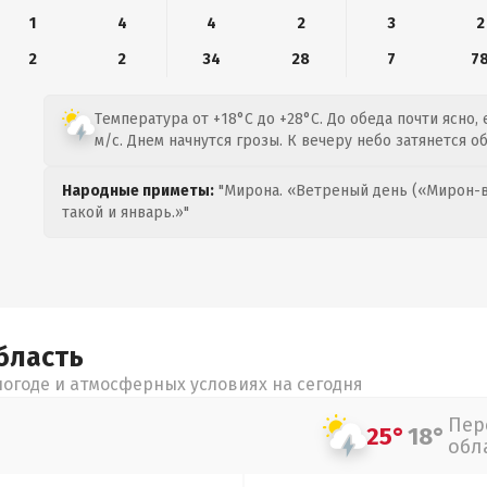
1
4
4
2
3
2
2
2
34
28
7
7
Температура от +18°C до +28°C. До обеда почти ясно,
м/с. Днем начнутся грозы. К вечеру небо затянется о
Народные приметы:
"Мирона. «Ветреный день («Мирон-в
такой и январь.»"
бласть
огоде и атмосферных условиях на сегодня
Пер
25°
18°
обл