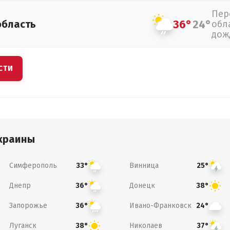
Пер
36°
24°
область
обл
дож
СТИ
краины
Симферополь
Винница
33°
25°
Днепр
Донецк
36°
38°
Запорожье
Ивано-Франковск
36°
24°
Луганск
Николаев
38°
37°