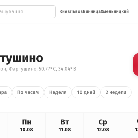
Киев
Львов
Винница
Хмельницкий
ртушино
он, Фартушино, 50.77°С, 34.04°В
ера
По часам
Неделя
10 дней
2 недели
Пн
Вт
Ср
10.08
11.08
12.08
1