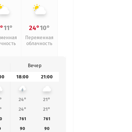
°
11°
24°
10°
менная
Переменная
ачность
облачность
Вечер
00
18:00
21:00
°
24°
21°
°
24°
21°
0
761
761
0
90
90