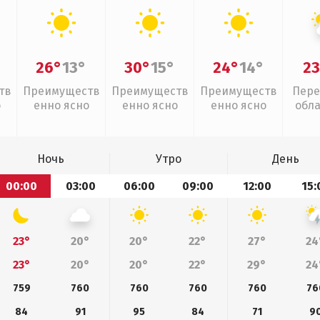
26°
13°
30°
15°
24°
14°
23
тв
Преимуществ
Преимуществ
Преимуществ
Пере
о
енно ясно
енно ясно
енно ясно
обл
Ночь
Утро
День
00:00
03:00
06:00
09:00
12:00
15:
23°
20°
20°
22°
27°
24
23°
20°
20°
22°
29°
24
759
760
760
760
760
76
84
91
95
84
71
9