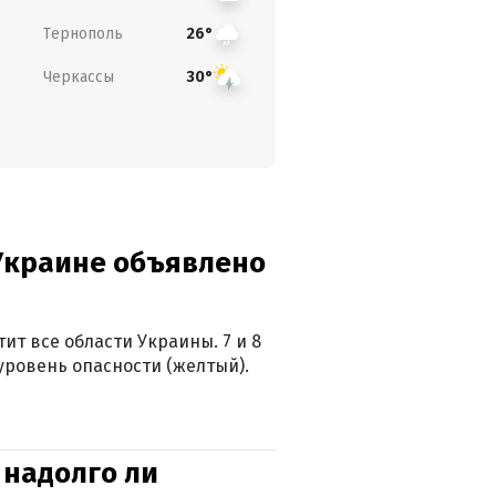
Тернополь
26°
Черкассы
30°
 Украине объявлено
ит все области Украины. 7 и 8
 уровень опасности (желтый).
 надолго ли