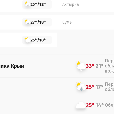
25°
/
18°
Ахтырка
27°
/
18°
Сумы
25°
/
18°
Пер
33°
21°
лика Крым
обл
дож
Пер
25°
17°
обл
25°
14°
Обл