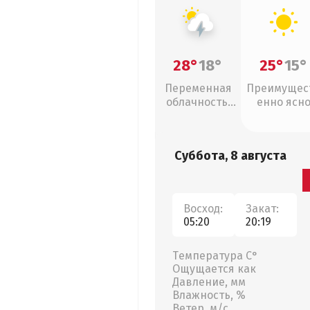
28°
18°
25°
15°
Переменная
Преимущес
облачность,
енно ясн
грозы
Суббота, 8 августа
Восход:
Закат:
05:20
20:19
Температура С°
Ощущается как
Давление, мм
Влажность, %
Ветер, м/с