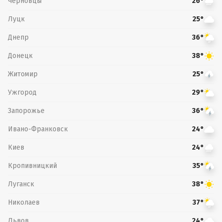
Черновцы
26°
Луцк
25°
Днепр
36°
Донецк
38°
Житомир
25°
Ужгород
29°
Запорожье
36°
Ивано-Франковск
24°
Киев
24°
Кропивницкий
35°
Луганск
38°
Николаев
37°
Львов
24°