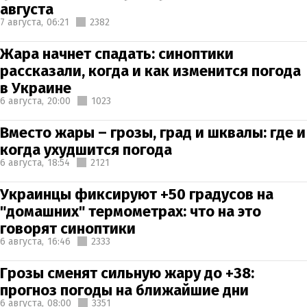
августа
7 августа,
06:21
2382
Жара начнет спадать: синоптики
рассказали, когда и как изменится погода
в Украине
6 августа,
20:00
1023
Вместо жары – грозы, град и шквалы: где и
когда ухудшится погода
6 августа,
18:54
2121
Украинцы фиксируют +50 градусов на
"домашних" термометрах: что на это
говорят синоптики
6 августа,
16:46
2333
Грозы сменят сильную жару до +38:
прогноз погоды на ближайшие дни
6 августа,
08:00
3351