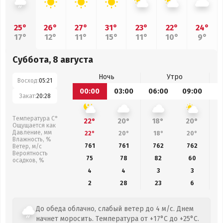
25°
26°
27°
31°
23°
22°
24°
17°
12°
11°
15°
11°
10°
9°
Суббота, 8 августа
Ночь
Утро
Восход:
05:21
00:00
03:00
06:00
09:00
1
Закат:
20:28
Температура С°
22°
20°
18°
20°
Ощущается как
Давление, мм
22°
20°
18°
20°
Влажность, %
761
761
762
762
Ветер, м/с
Вероятность
75
78
82
60
осадков, %
4
4
3
3
2
28
23
6
До обеда облачно, слабый ветер до 4 м/с. Днем
начнет моросить. Температура от +17°C до +25°C.