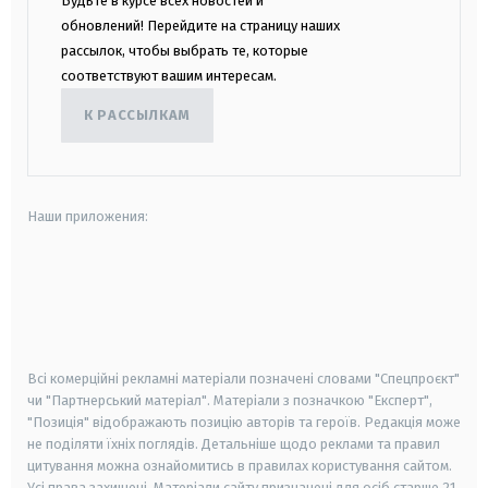
Будьте в курсе всех новостей и
обновлений! Перейдите на страницу наших
рассылок, чтобы выбрать те, которые
соответствуют вашим интересам.
К РАССЫЛКАМ
Наши приложения:
android
apple
smart tv
samsung smart tv
Всі комерційні рекламні матеріали позначені словами "Спецпроєкт"
чи "Партнерський матеріал". Матеріали з позначкою "Експерт",
"Позиція" відображають позицію авторів та героїв. Редакція може
не поділяти їхніх поглядів. Детальніше щодо реклами та правил
цитування можна ознайомитись в правилах користування сайтом.
Усі права захищені.
Матеріали сайту призначені для осіб старше
21