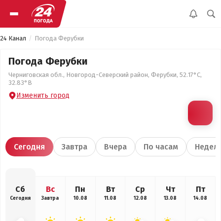
24 Канал
Погода Ферубки
Погода Ферубки
Черниговская обл., Новгород-Северский район, Ферубки, 52.17°С,
32.83°В
Изменить город
Сегодня
Завтра
Вчера
По часам
Недел
Сб
Вс
Пн
Вт
Ср
Чт
Пт
Сегодня
Завтра
10.08
11.08
12.08
13.08
14.08