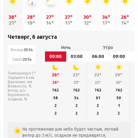
38°
28°
27°
27°
30°
34°
26°
21°
19°
14°
11°
12°
17°
14°
Четверг, 6 августа
Ночь
Утро
Восход:
05:54
00:00
03:00
06:00
09:00
1
Закат:
20:54
Температура С°
26°
23°
22°
29°
Ощущается как
Давление, мм
26°
23°
22°
30°
Влажность, %
762
762
762
762
Ветер, м/с
Вероятность
58
54
61
50
осадков, %
2
2
2
1
2
2
2
2
На протяжении дня небо будет чистым, легкий
ветер до 3 м/с, осадков не предвидится,