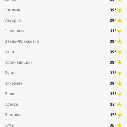
Житомир
39°
Ужгород
39°
Запорожье
37°
Ивано-Франковск
38°
Киев
39°
Кропивницкий
38°
Луганск
37°
Николаев
39°
Львов
37°
Одесса
33°
Полтава
35°
Сумы
36°