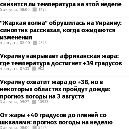
снизится ли температура на этой неделе
5 августа,
08:00
1292
"Жаркая волна" обрушилась на Украину:
синоптик рассказал, когда ожидаются
изменения
4 августа,
08:00
2324
Украину накрывает африканская жара:
где температура достигнет +39 градусов
4 августа,
07:33
903
Украину охватит жара до +38, но в
некоторых областях пройдут дожди:
прогноз погоды на 3 августа
3 августа,
09:27
10933
От жары +40 градусов до ливней со
шквалами: прогноз погоды на неделю
3 августа,
08:00
5454