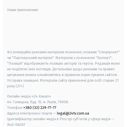
Наши приложения:
android
apple
smart tv
samsung smart tv
Всі комерційні рекламні матеріали позначені словами "Спецпроєкт"
чи "Партнерський матеріал". Матеріали з позначкою "Експерт",
"Позиція" відображають позицію авторів та героїв. Редакція може
не поділяти їхніх поглядів. Детальніше щодо реклами та правил
цитування можна ознайомитись в правилах користування сайтом.
Усі права захищені.
Матеріали сайту призначені для осіб старше
21
року (21+)
Онлайн-медіа «24 Канал»
пл. Галицька, буд. 15, м. Львів, 79008
Телефон
+380 (32) 229-77-77
Адреса електронної пошти —
legal@24tv.com.ua
Ідентифікатор онлайн-медіа в Реєстрі суб'єктів у сфері медіа —
R40-06057