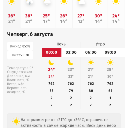
36°
36°
25°
26°
27°
30°
24°
21°
21°
17°
14°
13°
14°
14°
Четверг, 6 августа
Ночь
Утро
Восход:
05:18
00:00
03:00
06:00
09:00
1
Закат:
20:28
Температура С°
24°
23°
21°
28°
Ощущается как
Давление, мм
24°
23°
21°
30°
Влажность, %
762
762
762
762
Ветер, м/с
Вероятность
77
79
80
61
осадков, %
2
2
2
1
2
2
2
2
На термометре от +21°C до +36°C, ограничьте
активность в самые жаркие часы. Весь день небо