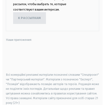
рассылок, чтобы выбрать те, которые
соответствуют вашим интересам.
К РАССЫЛКАМ
Наши приложения:
android
apple
smart tv
samsung smart tv
Всі комерційні рекламні матеріали позначені словами "Спецпроєкт"
чи "Партнерський матеріал". Матеріали з позначкою "Експерт",
"Позиція" відображають позицію авторів та героїв. Редакція може
не поділяти їхніх поглядів. Детальніше щодо реклами та правил
цитування можна ознайомитись в правилах користування сайтом.
Усі права захищені.
Матеріали сайту призначені для осіб старше
21
року (21+)