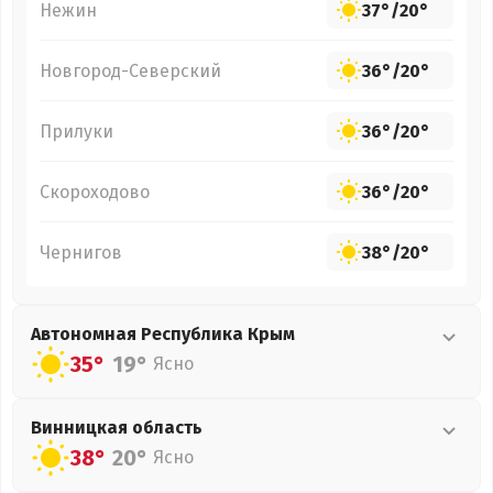
Нежин
37°
/
20°
Новгород-Северский
36°
/
20°
Прилуки
36°
/
20°
Скороходово
36°
/
20°
Чернигов
38°
/
20°
Автономная Республика Крым
35°
19°
Ясно
Винницкая
область
38°
20°
Ясно