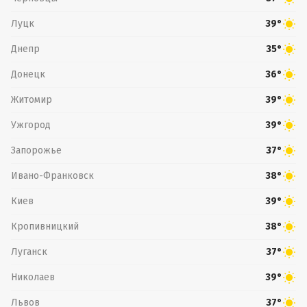
Луцк
39°
Днепр
35°
Донецк
36°
Житомир
39°
Ужгород
39°
Запорожье
37°
Ивано-Франковск
38°
Киев
39°
Кропивницкий
38°
Луганск
37°
Николаев
39°
Львов
37°