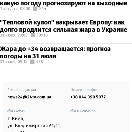
какую погоду прогнозируют на выходные
1 августа,
08:00
844
"Тепловой купол" накрывает Европу: как
долго продлится сильная жара в Украине
31 июля,
20:00
10910
Жара до +34 возвращается: прогноз
погоды на 31 июля
31 июля,
09:15
938
E-mail редакции
Номер телефона:
news24@24tv.com.ua
+38 044 390 5077
Мы здесь:
Мы в соцсетях:
г. Киев
,
ул. Владимирская
61/11,