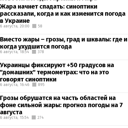
Жара начнет спадать: синоптики
рассказали, когда и как изменится погода
в Украине
6 августа,
20:00
58
Вместо жары – грозы, град и шквалы: где и
когда ухудшится погода
6 августа,
18:54
378
Украинцы фиксируют +50 градусов на
"домашних" термометрах: что на это
говорят синоптики
6 августа,
16:46
895
Грозы обрушатся на часть областей на
фоне сильной жары: прогноз погоды на 7
августа
6 августа,
15:54
274