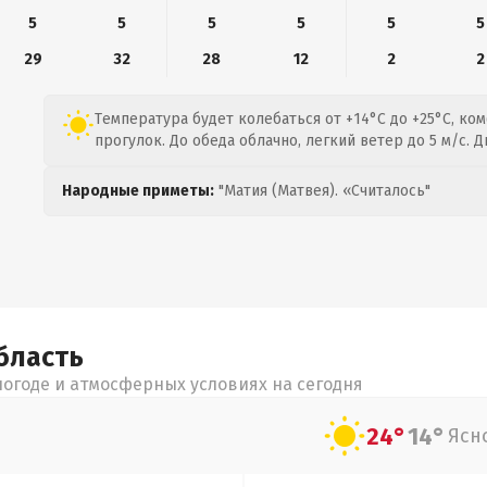
5
5
5
5
5
5
29
32
28
12
2
2
Температура будет колебаться от +14°C до +25°C, ко
прогулок. До обеда облачно, легкий ветер до 5 м/с. 
Народные приметы:
"Матия (Матвея). «Считалось"
бласть
огоде и атмосферных условиях на сегодня
24°
14°
Ясн