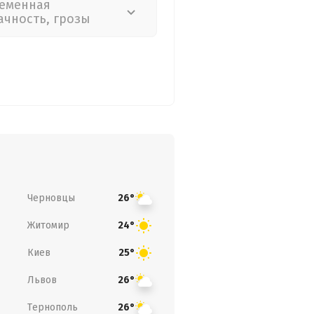
еменная
ачность, грозы
Черновцы
26°
Житомир
24°
Киев
25°
Львов
26°
Тернополь
26°