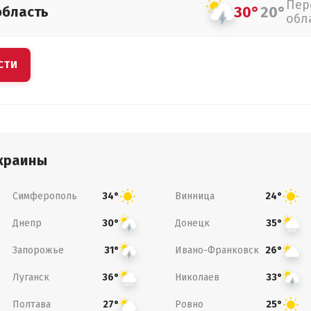
Пер
30°
20°
область
обл
СТИ
краины
Симферополь
Винница
34°
24°
Днепр
Донецк
30°
35°
Запорожье
Ивано-Франковск
31°
26°
Луганск
Николаев
36°
33°
Полтава
Ровно
27°
25°