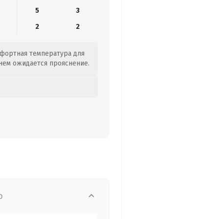
5
3
2
2
мфортная температура для
Днем ожидается прояснение.
о