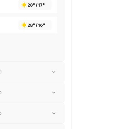
28°
/
17°
28°
/
16°
о
о
о