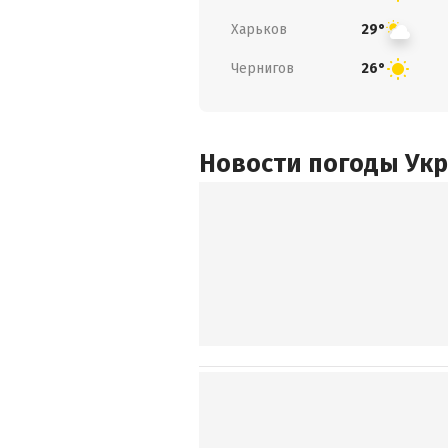
Харьков
29°
Чернигов
26°
Новости погоды Ук