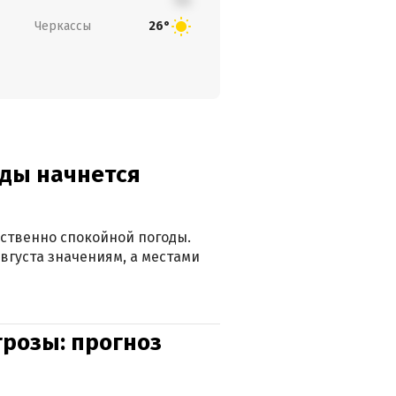
Черкассы
26°
оды начнется
ственно спокойной погоды.
вгуста значениям, а местами
грозы: прогноз