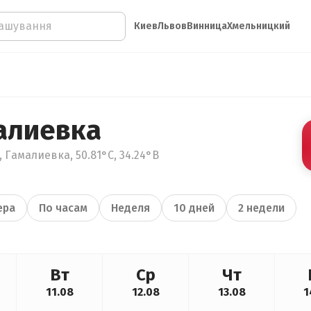
Киев
Львов
Винница
Хмельницкий
алиевка
 Гамалиевка, 50.81°С, 34.24°В
ера
По часам
Неделя
10 дней
2 недели
Вт
Ср
Чт
11.08
12.08
13.08
1