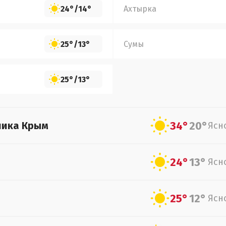
24°
/
14°
Ахтырка
25°
/
13°
Сумы
25°
/
13°
34°
20°
лика Крым
Ясн
24°
13°
Ясн
25°
12°
Ясн