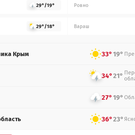
29°
/
19°
Ровно
29°
/
18°
Вараш
33°
19°
лика Крым
Пре
Пер
34°
21°
обл
27°
19°
Обл
36°
23°
область
Ясн