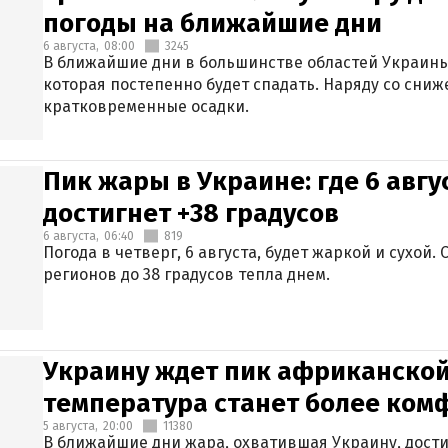
погоды на ближайшие дни
6 августа,
08:00
3245
В ближайшие дни в большинстве областей Украины
которая постепенно будет спадать. Наряду со сн
кратковременные осадки.
Пик жары в Украине: где 6 авг
достигнет +38 градусов
6 августа,
06:40
819
Погода в четверг, 6 августа, будет жаркой и сухой
регионов до 38 градусов тепла днем.
Украину ждет пик африканской
температура станет более ком
5 августа,
20:00
11380
В ближайшие дни жара, охватившая Украину, дости