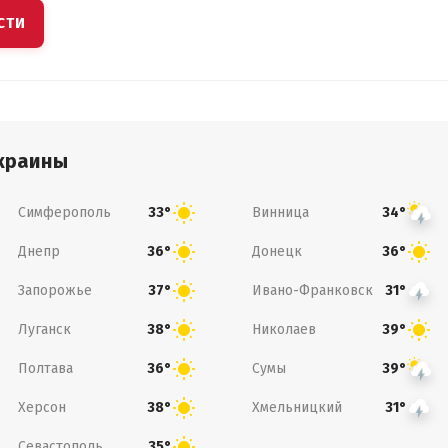
СТИ
краины
Симферополь
Винница
33°
34°
Днепр
Донецк
36°
36°
Запорожье
Ивано-Франковск
37°
31°
Луганск
Николаев
38°
39°
Полтава
Сумы
36°
39°
Херсон
Хмельницкий
38°
31°
Севастополь
35°