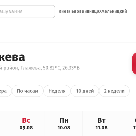
Киев
Львов
Винница
Хмельницкий
жева
 район, Глажева, 50.82°С, 26.33°В
ера
По часам
Неделя
10 дней
2 недели
Вс
Пн
Вт
09.08
10.08
11.08
1