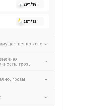
29°
/
19°
28°
/
18°
имущественно ясно
еменная
ачность, грозы
ачно, грозы
о