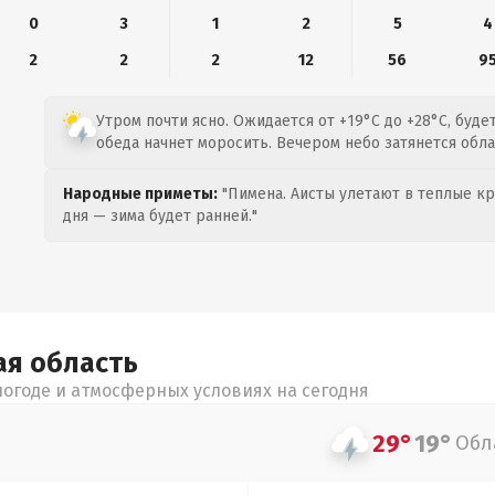
0
3
1
2
5
4
2
2
2
12
56
9
Утром почти ясно. Ожидается от +19°C до +28°C, буде
обеда начнет моросить. Вечером небо затянется обла
Народные приметы:
"Пимена. Аисты улетают в теплые кра
дня — зима будет ранней."
ая
область
огоде и атмосферных условиях на сегодня
29°
19°
Обл