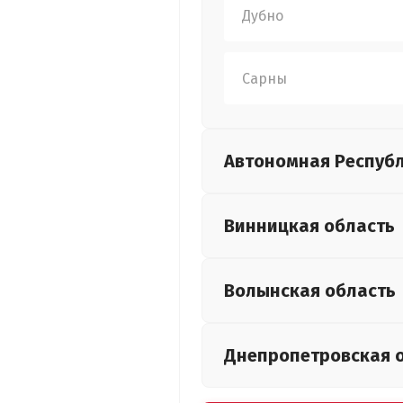
Дубно
Сарны
Автономная Респуб
Винницкая
область
Волынская
область
Днепропетровская