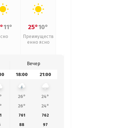
°
11°
25°
10°
Ясно
Преимуществ
енно ясно
Вечер
00
18:00
21:00
°
26°
24°
°
26°
24°
1
761
762
5
88
97