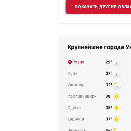
ПОКАЗАТЬ ДРУГИЕ ОБЛА
Крупнейшие города У
Ровно
29°
Луцк
27°
Ужгород
32°
Кропивницкий
38°
Одесса
35°
Харьков
37°
Чернигов
34°