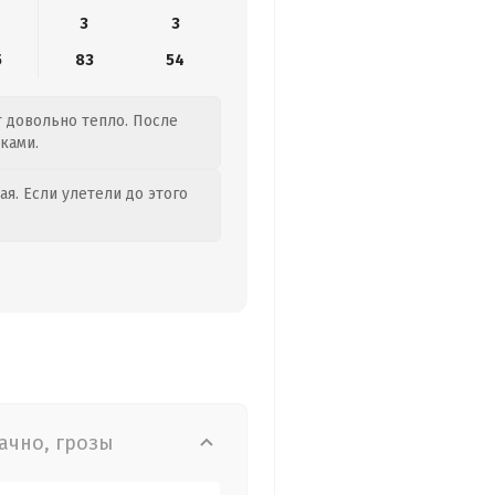
3
3
5
83
54
т довольно тепло. После
ками.
я. Если улетели до этого
ачно, грозы