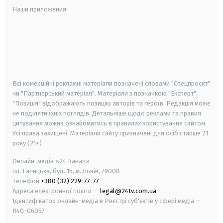
Наши приложения:
android
apple
smart tv
samsung smart tv
Всі комерційні рекламні матеріали позначені словами "Спецпроєкт"
чи "Партнерський матеріал". Матеріали з позначкою "Експерт",
"Позиція" відображають позицію авторів та героїв. Редакція може
не поділяти їхніх поглядів. Детальніше щодо реклами та правил
цитування можна ознайомитись в правилах користування сайтом.
Усі права захищені.
Матеріали сайту призначені для осіб старше
21
року (21+)
Онлайн-медіа «24 Канал»
пл. Галицька, буд. 15, м. Львів, 79008
Телефон
+380 (32) 229-77-77
Адреса електронної пошти —
legal@24tv.com.ua
Ідентифікатор онлайн-медіа в Реєстрі суб'єктів у сфері медіа —
R40-06057