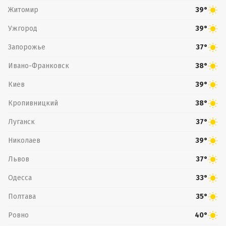
Житомир
39°
Ужгород
39°
Запорожье
37°
Ивано-Франковск
38°
Киев
39°
Кропивницкий
38°
Луганск
37°
Николаев
39°
Львов
37°
Одесса
33°
Полтава
35°
Ровно
40°