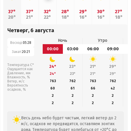
37°
37°
32°
28°
29°
30°
27°
20°
21°
22°
18°
16°
16°
18°
Четверг, 6 августа
Ночь
Утро
Восход:
05:28
00:00
03:00
06:00
09:00
1
Закат:
20:21
Температура С°
24°
23°
21°
29°
Ощущается как
Давление, мм
24°
23°
21°
29°
Влажность, %
763
762
763
762
Ветер, м/с
Вероятность
60
61
66
42
осадков, %
2
2
2
2
2
2
2
2
Весь день небо будет чистым, легкий ветер до 2
м/с, осадков не предвидится, оставляем зонтик
дома. Температура будет колебаться от +20°C до