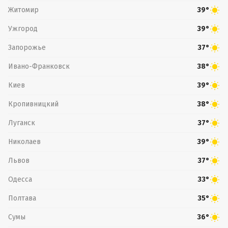
Житомир
39°
Ужгород
39°
Запорожье
37°
Ивано-Франковск
38°
Киев
39°
Кропивницкий
38°
Луганск
37°
Николаев
39°
Львов
37°
Одесса
33°
Полтава
35°
Сумы
36°