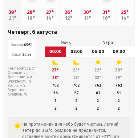
39°
28°
27°
26°
30°
31°
25°
21°
19°
14°
12°
11°
16°
14°
Четверг, 6 августа
Ночь
Утро
Восход:
05:51
00:00
03:00
06:00
09:00
1
Закат:
20:54
Температура С°
27°
23°
22°
28°
Ощущается как
Давление, мм
28°
23°
22°
29°
Влажность, %
762
762
762
762
Ветер, м/с
Вероятность
56
67
63
51
осадков, %
1
2
2
2
2
2
2
2
На протяжении дня небо будет чистым, легкий
ветер до 3 м/с, осадков не предвидится,
оставляем зонтик дома. Ожидается от +21°C до