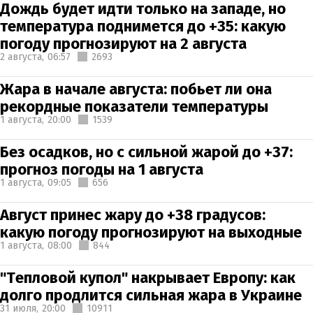
Дождь будет идти только на западе, но
температура поднимется до +35: какую
погоду прогнозируют на 2 августа
2 августа,
06:57
2693
Жара в начале августа: побьет ли она
рекордные показатели температуры
1 августа,
20:00
1539
Без осадков, но с сильной жарой до +37:
прогноз погоды на 1 августа
1 августа,
09:05
656
Август принес жару до +38 градусов:
какую погоду прогнозируют на выходные
1 августа,
08:00
844
"Тепловой купол" накрывает Европу: как
долго продлится сильная жара в Украине
31 июля,
20:00
10911