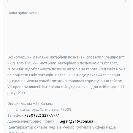
Наши приложения:
android
apple
smart tv
samsung smart tv
Всі комерційні рекламні матеріали позначені словами "Спецпроєкт"
чи "Партнерський матеріал". Матеріали з позначкою "Експерт",
"Позиція" відображають позицію авторів та героїв. Редакція може
не поділяти їхніх поглядів. Детальніше щодо реклами та правил
цитування можна ознайомитись в правилах користування сайтом.
Усі права захищені.
Матеріали сайту призначені для осіб старше
21
року (21+)
Онлайн-медіа «24 Канал»
пл. Галицька, буд. 15, м. Львів, 79008
Телефон
+380 (32) 229-77-77
Адреса електронної пошти —
legal@24tv.com.ua
Ідентифікатор онлайн-медіа в Реєстрі суб'єктів у сфері медіа —