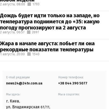
2 августа,
08:00
1793
Дождь будет идти только на западе, но
температура поднимется до +35: какую
погоду прогнозируют на 2 августа
2 августа,
06:57
2697
Жара в начале августа: побьет ли она
рекордные показатели температуры
1 августа,
20:00
1540
E-mail редакции
Номер телефона:
news24@24tv.com.ua
+38 044 390 5077
Мы здесь:
Мы в соцсетях:
г. Киев
,
ул. Владимирская
61/11,