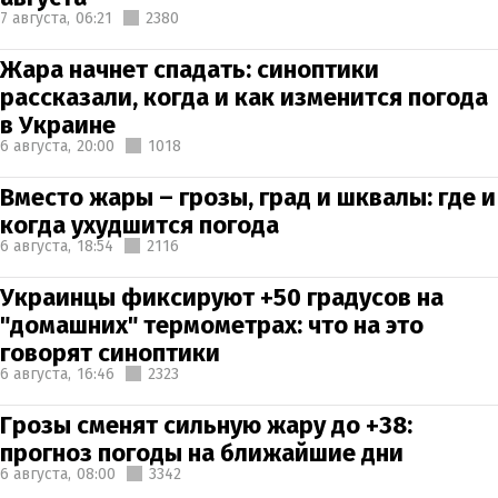
7 августа,
06:21
2380
Жара начнет спадать: синоптики
рассказали, когда и как изменится погода
в Украине
6 августа,
20:00
1018
Вместо жары – грозы, град и шквалы: где и
когда ухудшится погода
6 августа,
18:54
2116
Украинцы фиксируют +50 градусов на
"домашних" термометрах: что на это
говорят синоптики
6 августа,
16:46
2323
Грозы сменят сильную жару до +38:
прогноз погоды на ближайшие дни
6 августа,
08:00
3342