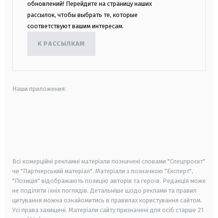
обновлений! Перейдите на страницу наших
рассылок, чтобы выбрать те, которые
соответствуют вашим интересам.
К РАССЫЛКАМ
Наши приложения:
android
apple
smart tv
samsung smart tv
Всі комерційні рекламні матеріали позначені словами "Спецпроєкт"
чи "Партнерський матеріал". Матеріали з позначкою "Експерт",
"Позиція" відображають позицію авторів та героїв. Редакція може
не поділяти їхніх поглядів. Детальніше щодо реклами та правил
цитування можна ознайомитись в правилах користування сайтом.
Усі права захищені.
Матеріали сайту призначені для осіб старше
21