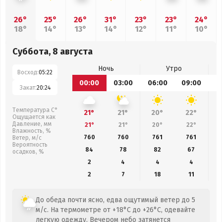
26°
25°
26°
31°
23°
23°
24°
18°
14°
13°
14°
12°
11°
10°
Суббота, 8 августа
Ночь
Утро
Восход:
05:22
00:00
03:00
06:00
09:00
1
Закат:
20:24
Температура С°
21°
21°
20°
22°
Ощущается как
Давление, мм
21°
21°
20°
22°
Влажность, %
760
760
761
761
Ветер, м/с
Вероятность
84
78
82
67
осадков, %
2
4
4
4
2
7
18
11
До обеда почти ясно, едва ощутимый ветер до 5
м/с. На термометре от +18°C до +26°C, одевайте
легкую одежду. Вечером небо затянется