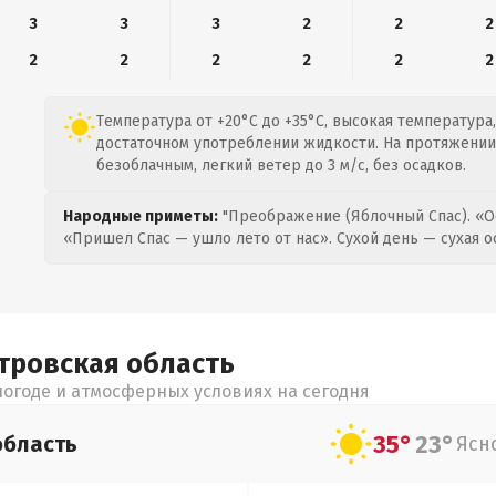
3
3
3
2
2
2
2
2
2
2
2
2
Температура от +20°C до +35°C, высокая температура
достаточном употреблении жидкости. На протяжении
безоблачным, легкий ветер до 3 м/с, без осадков.
Народные приметы:
"Преображение (Яблочный Спас). «О
«Пришел Спас — ушло лето от нас». Сухой день — сухая о
тровская
область
огоде и атмосферных условиях на сегодня
35°
23°
область
Ясн