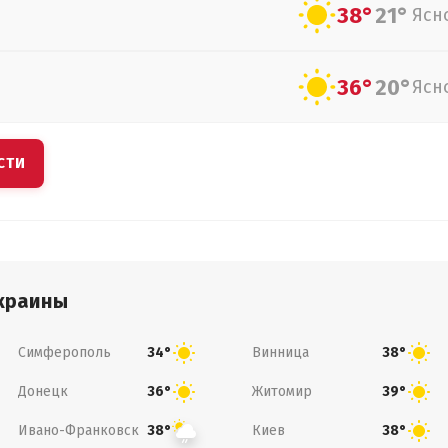
38°
21°
Ясн
36°
20°
Ясн
СТИ
краины
Симферополь
Винница
34°
38°
Донецк
Житомир
36°
39°
Ивано-Франковск
Киев
38°
38°