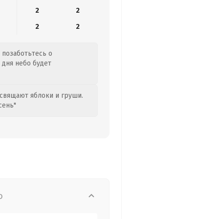
2
2
2
2
, позаботьтесь о
 дня небо будет
свящают яблоки и груши.
сень"
о