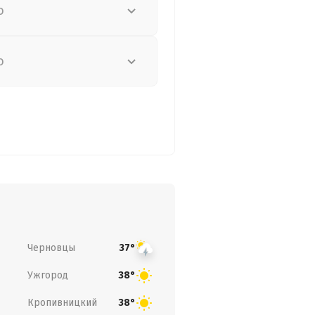
о
о
Черновцы
37°
Ужгород
38°
Кропивницкий
38°