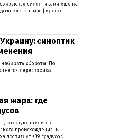
нозируются синоптиками еще на
д дождевого атмосферного
 Украину: синоптик
зменения
 набирать обороты. По
ачнется перестройка
я жара: где
дусов
ры, которую принесет
ского происхождения. В
а достигнет +39 градусов.