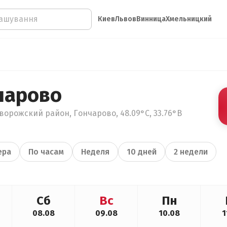
Киев
Львов
Винница
Хмельницкий
чарово
ворожский район, Гончарово, 48.09°С, 33.76°В
ера
По часам
Неделя
10 дней
2 недели
Сб
Вс
Пн
08.08
09.08
10.08
1