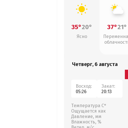
35°
20°
37°
21°
Ясно
Переменн
облачност
Четверг, 6 августа
Восход:
Закат:
05:26
20:13
Температура С°
Ощущается как
Давление, мм
Влажность, %
Ветер, м/с