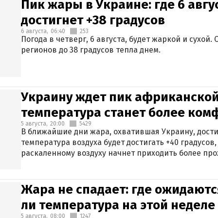
Пик жары в Украине: где 6 авг
достигнет +38 градусов
6 августа,
06:40
253
Погода в четверг, 6 августа, будет жаркой и сухой
регионов до 38 градусов тепла днем.
Украину ждет пик африканской
температура станет более ком
5 августа,
20:00
5429
В ближайшие дни жара, охватившая Украину, дости
температура воздуха будет достигать +40 градусов,
раскаленному воздуху начнет приходить более про
Жара не спадает: где ожидаютс
ли температура на этой неделе
5 августа,
08:00
1247