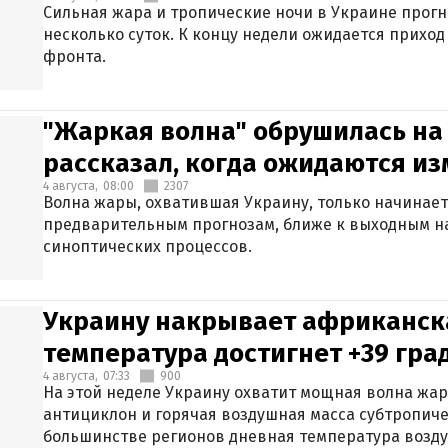
Сильная жара и тропические ночи в Украине прог
несколько суток. К концу недели ожидается прихо
фронта.
"Жаркая волна" обрушилась на
рассказал, когда ожидаются и
4 августа,
08:00
2307
Волна жары, охватившая Украину, только начинает
предварительным прогнозам, ближе к выходным н
синоптических процессов.
Украину накрывает африканска
температура достигнет +39 гра
4 августа,
07:33
900
На этой неделе Украину охватит мощная волна жа
антициклон и горячая воздушная масса субтропиче
большинстве регионов дневная температура воздух