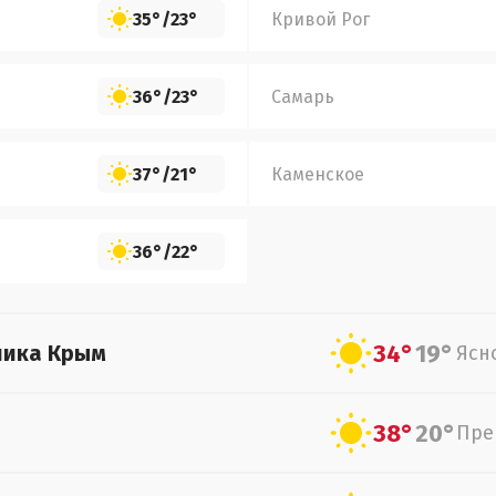
35°
/
23°
Кривой Рог
36°
/
23°
Самарь
37°
/
21°
Каменское
36°
/
22°
34°
19°
лика Крым
Ясн
38°
20°
Пре