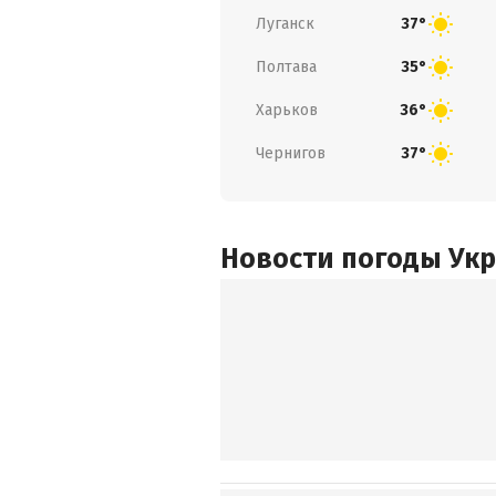
Луганск
37°
Полтава
35°
Харьков
36°
Чернигов
37°
Новости погоды Ук