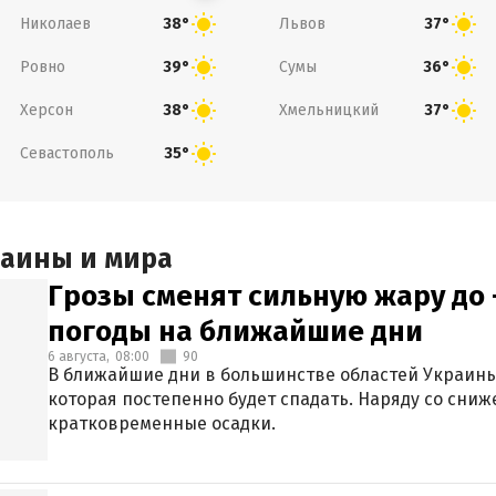
Николаев
Львов
38°
37°
Ровно
Сумы
39°
36°
Херсон
Хмельницкий
38°
37°
Севастополь
35°
раины и мира
Грозы сменят сильную жару до 
погоды на ближайшие дни
6 августа,
08:00
90
В ближайшие дни в большинстве областей Украины
которая постепенно будет спадать. Наряду со сн
кратковременные осадки.