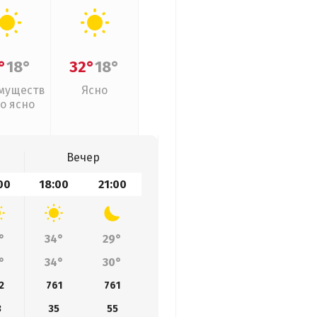
°
18°
32°
18°
муществ
Ясно
о ясно
Вечер
00
18:00
21:00
°
34°
29°
°
34°
30°
2
761
761
3
35
55