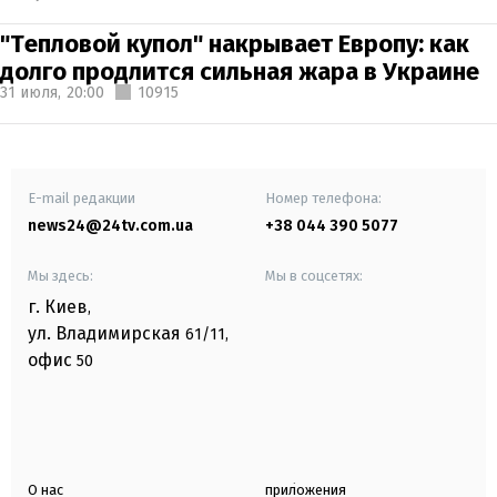
"Тепловой купол" накрывает Европу: как
долго продлится сильная жара в Украине
31 июля,
20:00
10915
E-mail редакции
Номер телефона:
news24@24tv.com.ua
+38 044 390 5077
Мы здесь:
Мы в соцсетях:
г. Киев
,
ул. Владимирская
61/11,
офис
50
О нас
приложения