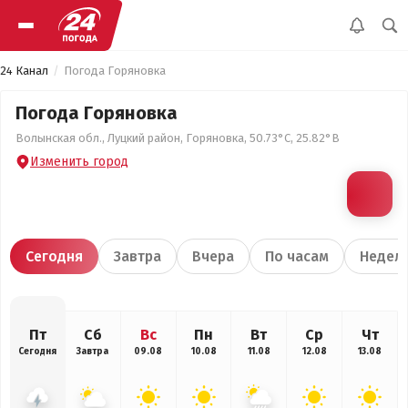
24 Канал
Погода Горяновка
Погода Горяновка
Волынская обл., Луцкий район, Горяновка, 50.73°С, 25.82°В
Изменить город
Сегодня
Завтра
Вчера
По часам
Недел
Пт
Сб
Вс
Пн
Вт
Ср
Чт
Сегодня
Завтра
09.08
10.08
11.08
12.08
13.08