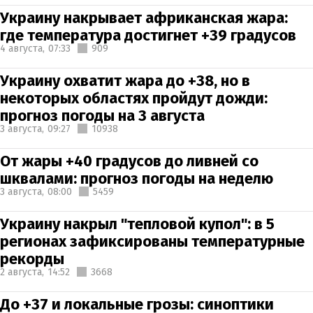
Украину накрывает африканская жара:
где температура достигнет +39 градусов
4 августа,
07:33
909
Украину охватит жара до +38, но в
некоторых областях пройдут дожди:
прогноз погоды на 3 августа
3 августа,
09:27
10938
От жары +40 градусов до ливней со
шквалами: прогноз погоды на неделю
3 августа,
08:00
5459
Украину накрыл "тепловой купол": в 5
регионах зафиксированы температурные
рекорды
2 августа,
14:52
3668
До +37 и локальные грозы: синоптики