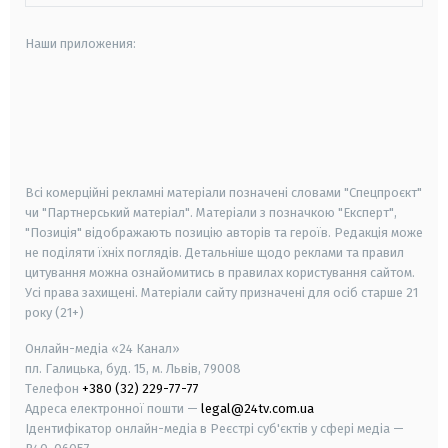
Наши приложения:
android
apple
smart tv
samsung smart tv
Всі комерційні рекламні матеріали позначені словами "Спецпроєкт"
чи "Партнерський матеріал". Матеріали з позначкою "Експерт",
"Позиція" відображають позицію авторів та героїв. Редакція може
не поділяти їхніх поглядів. Детальніше щодо реклами та правил
цитування можна ознайомитись в правилах користування сайтом.
Усі права захищені.
Матеріали сайту призначені для осіб старше
21
року (21+)
Онлайн-медіа «24 Канал»
пл. Галицька, буд. 15, м. Львів, 79008
Телефон
+380 (32) 229-77-77
Адреса електронної пошти —
legal@24tv.com.ua
Ідентифікатор онлайн-медіа в Реєстрі суб'єктів у сфері медіа —