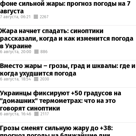
фоне сильной жары: прогноз погоды на 7
августа
7 августа,
06:21
2267
Жара начнет спадать: синоптики
рассказали, когда и как изменится погода
в Украине
6 августа,
20:00
886
Вместо жары – грозы, град и шквалы: где и
когда ухудшится погода
6 августа,
18:54
2030
Украинцы фиксируют +50 градусов на
"домашних" термометрах: что на это
говорят синоптики
6 августа,
16:46
2117
Грозы сменят сильную жару до +38:
прогноз погоды на ближайшие дни