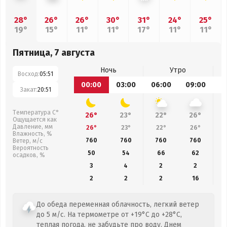
28°
26°
26°
30°
31°
24°
25°
19°
15°
11°
11°
17°
11°
11°
Пятница, 7 августа
Ночь
Утро
Восход:
05:51
00:00
03:00
06:00
09:00
1
Закат:
20:51
Температура С°
26°
23°
22°
26°
Ощущается как
Давление, мм
26°
23°
22°
26°
Влажность, %
760
760
760
760
Ветер, м/с
Вероятность
50
54
66
62
осадков, %
3
4
2
2
2
2
2
16
До обеда переменная облачность, легкий ветер
до 5 м/с. На термометре от +19°C до +28°C,
теплая погода, не забудьте про воду. Днем