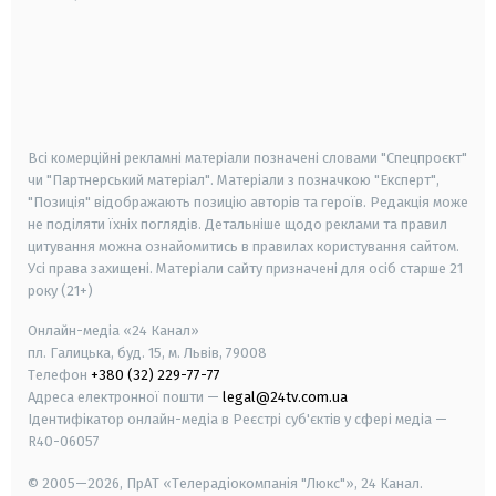
android
apple
smart tv
samsung smart tv
Всі комерційні рекламні матеріали позначені словами "Спецпроєкт"
чи "Партнерський матеріал". Матеріали з позначкою "Експерт",
"Позиція" відображають позицію авторів та героїв. Редакція може
не поділяти їхніх поглядів. Детальніше щодо реклами та правил
цитування можна ознайомитись в правилах користування сайтом.
Усі права захищені.
Матеріали сайту призначені для осіб старше
21
року (21+)
Онлайн-медіа «24 Канал»
пл. Галицька, буд. 15, м. Львів, 79008
Телефон
+380 (32) 229-77-77
Адреса електронної пошти —
legal@24tv.com.ua
Ідентифікатор онлайн-медіа в Реєстрі суб'єктів у сфері медіа —
R40-06057
© 2005—2026,
ПрАТ «Телерадіокомпанія "Люкс"», 24 Канал.