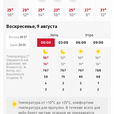
25°
29°
25°
23°
25°
27°
31°
10°
12°
14°
10°
10°
9°
13°
Воскресенье, 9 августа
Ночь
Утро
Восход:
05:57
00:00
03:00
06:00
09:00
1
Закат:
20:55
Температура С°
16°
12°
10°
16°
Ощущается как
Давление, мм
16°
12°
10°
16°
Влажность, %
767
767
767
768
Ветер, м/с
Вероятность
59
75
85
68
осадков, %
4
2
2
1
2
2
2
2
Температура от +10°C до +25°C, комфортная
температура для прогулок. В течение всего дня
небо будет чистым, осадков не предвидится.