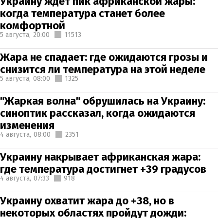
Украину ждет пик африканской жары:
когда температура станет более
комфортной
5 августа,
20:00
11513
Жара не спадает: где ожидаются грозы и
снизится ли температура на этой неделе
5 августа,
08:00
1325
"Жаркая волна" обрушилась на Украину:
синоптик рассказал, когда ожидаются
изменения
4 августа,
08:00
2351
Украину накрывает африканская жара:
где температура достигнет +39 градусов
4 августа,
07:33
918
Украину охватит жара до +38, но в
некоторых областях пройдут дожди: