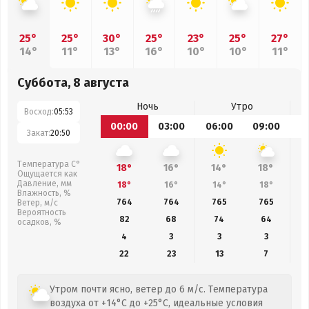
25°
25°
30°
25°
23°
25°
27°
14°
11°
13°
16°
10°
10°
11°
Суббота, 8 августа
Ночь
Утро
Восход:
05:53
00:00
03:00
06:00
09:00
1
Закат:
20:50
Температура С°
18°
16°
14°
18°
Ощущается как
Давление, мм
18°
16°
14°
18°
Влажность, %
764
764
765
765
Ветер, м/с
Вероятность
82
68
74
64
осадков, %
4
3
3
3
22
23
13
7
Утром почти ясно, ветер до 6 м/с. Температура
воздуха от +14°C до +25°C, идеальные условия