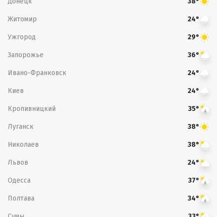
Донецк
38°
Житомир
24°
Ужгород
29°
Запорожье
36°
Ивано-Франковск
24°
Киев
24°
Кропивницкий
35°
Луганск
38°
Николаев
38°
Львов
24°
Одесса
37°
Полтава
34°
Сумы
33°