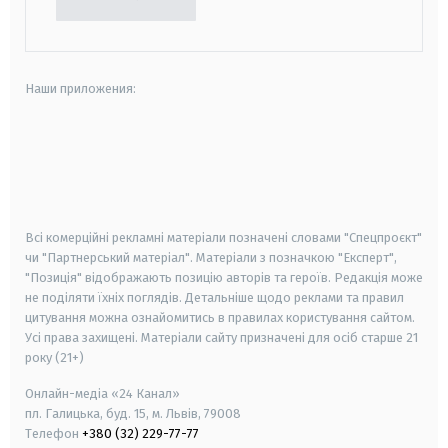
Наши приложения:
android
apple
smart tv
samsung smart tv
Всі комерційні рекламні матеріали позначені словами "Спецпроєкт"
чи "Партнерський матеріал". Матеріали з позначкою "Експерт",
"Позиція" відображають позицію авторів та героїв. Редакція може
не поділяти їхніх поглядів. Детальніше щодо реклами та правил
цитування можна ознайомитись в правилах користування сайтом.
Усі права захищені.
Матеріали сайту призначені для осіб старше
21
року (21+)
Онлайн-медіа «24 Канал»
пл. Галицька, буд. 15, м. Львів, 79008
Телефон
+380 (32) 229-77-77