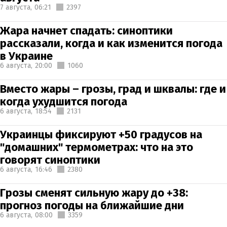
7 августа,
06:21
2397
Жара начнет спадать: синоптики
рассказали, когда и как изменится погода
в Украине
6 августа,
20:00
1060
Вместо жары – грозы, град и шквалы: где и
когда ухудшится погода
6 августа,
18:54
2131
Украинцы фиксируют +50 градусов на
"домашних" термометрах: что на это
говорят синоптики
6 августа,
16:46
2380
Грозы сменят сильную жару до +38:
прогноз погоды на ближайшие дни
6 августа,
08:00
3359