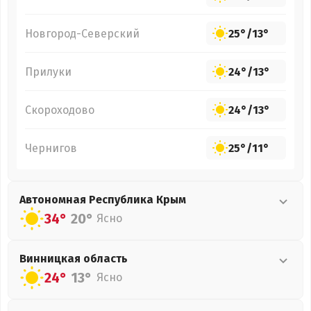
Новгород-Северский
25°
/
13°
Прилуки
24°
/
13°
Скороходово
24°
/
13°
Чернигов
25°
/
11°
Автономная Республика Крым
34°
20°
Ясно
Винницкая
область
24°
13°
Ясно