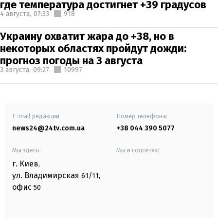
где температура достигнет +39 градусов
4 августа,
07:33
918
Украину охватит жара до +38, но в
некоторых областях пройдут дожди:
прогноз погоды на 3 августа
3 августа,
09:27
10997
E-mail редакции
Номер телефона:
news24@24tv.com.ua
+38 044 390 5077
Мы здесь:
Мы в соцсетях:
г. Киев
,
ул. Владимирская
61/11,
офис
50