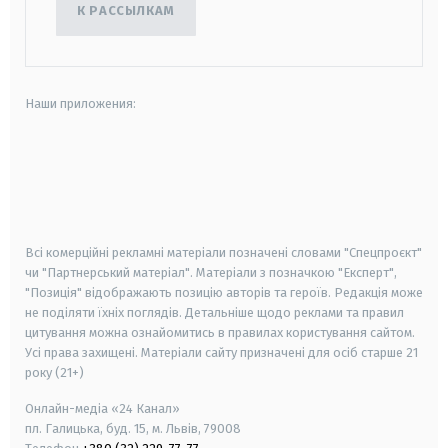
К РАССЫЛКАМ
Наши приложения:
android
apple
smart tv
samsung smart tv
Всі комерційні рекламні матеріали позначені словами "Спецпроєкт"
чи "Партнерський матеріал". Матеріали з позначкою "Експерт",
"Позиція" відображають позицію авторів та героїв. Редакція може
не поділяти їхніх поглядів. Детальніше щодо реклами та правил
цитування можна ознайомитись в правилах користування сайтом.
Усі права захищені.
Матеріали сайту призначені для осіб старше
21
року (21+)
Онлайн-медіа «24 Канал»
пл. Галицька, буд. 15, м. Львів, 79008