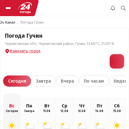
24 Канал
Погода Гучин
Погода Гучин
Черниговская обл., Черниговский район, Гучин, 51.68°С, 31.05°В
Изменить город
Сегодня
Завтра
Вчера
По часам
Недел
Вс
Пн
Вт
Ср
Чт
Пт
Сб
Сегодня
Завтра
11.08
12.08
13.08
14.08
15.08