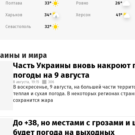
Полтава
Ровно
33°
26°
Харьков
Херсон
34°
41°
Севастополь
32°
раины и мира
Часть Украины вновь накроют 
погоды на 9 августа
8 августа,
19:15
306
В воскресенье, 9 августа, на большей части терри
теплая и сухая погода. В некоторых регионах стран
сохранится жара
До +38, но местами с грозами и
будет погода на выходных