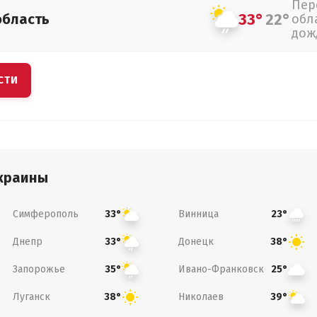
Пер
33°
22°
область
обл
дож
СТИ
краины
Симферополь
Винница
33°
23°
Днепр
Донецк
33°
38°
Запорожье
Ивано-Франковск
35°
25°
Луганск
Николаев
38°
39°