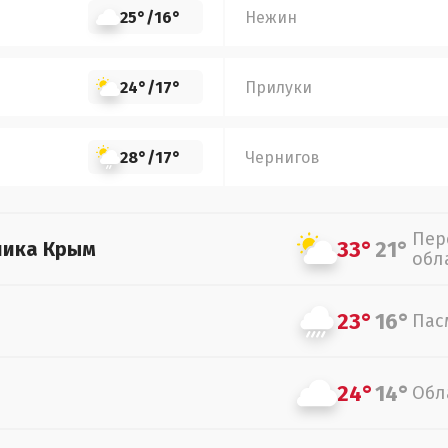
25°
/
16°
Нежин
24°
/
17°
Прилуки
28°
/
17°
Чернигов
Пер
33°
21°
лика Крым
обл
23°
16°
Пас
24°
14°
Обл