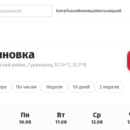
Киев
Львов
Винница
Хмельницкий
иновка
кий район, Гуриновка, 51.74°С, 32.3°В
ера
По часам
Неделя
10 дней
2 недели
Пн
Вт
Ср
10.08
11.08
12.08
1