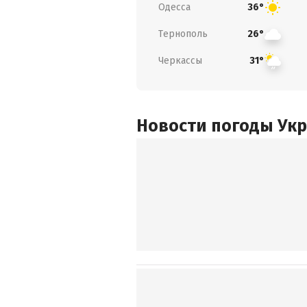
Одесса
36°
Тернополь
26°
Черкассы
31°
Новости погоды Ук