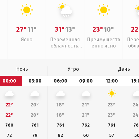
27°
11°
31°
13°
23°
10°
22
Ясно
Переменная
Преимуществ
Пере
облачность,
енно ясно
обл
ливни
Ночь
Утро
День
00:00
03:00
06:00
09:00
12:00
15:
22°
20°
18°
21°
23°
24
22°
20°
18°
21°
23°
24
760
761
761
762
761
76
72
79
82
60
57
5