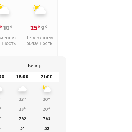
°
10°
25°
9°
менная
Переменная
ачность
облачность
Вечер
00
18:00
21:00
°
23°
20°
°
23°
20°
1
762
763
0
51
52