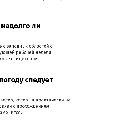
 надолго ли
 с западных областей с
дующей рабочей недели
ого антициклона.
погоду следует
ветер, который практически не
в связи с прохождением
зменится.