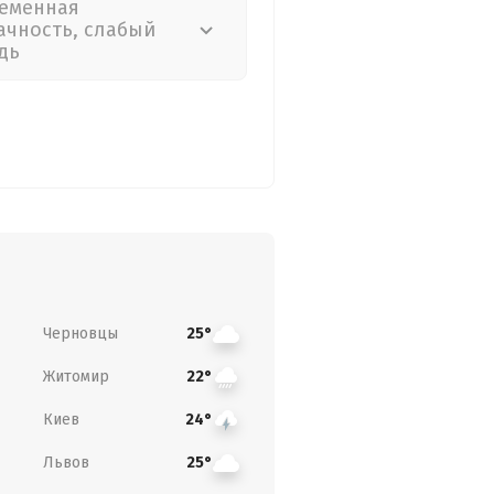
еменная
ачность, слабый
дь
Черновцы
25°
Житомир
22°
Киев
24°
Львов
25°