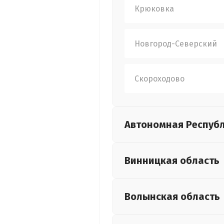
Крюковка
Новгород-Северский
Скороходово
Автономная Респуб
Винницкая
область
Волынская
область