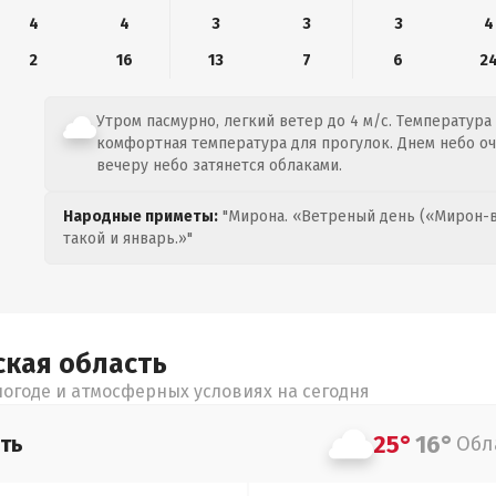
4
4
3
3
3
4
2
16
13
7
6
2
Утром пасмурно, легкий ветер до 4 м/с. Температура 
комфортная температура для прогулок. Днем небо оч
вечеру небо затянется облаками.
Народные приметы:
"Мирона. «Ветреный день («Мирон-в
такой и январь.»"
ская
область
огоде и атмосферных условиях на сегодня
25°
16°
ть
Обл