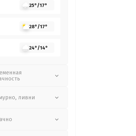
25°
/
17°
28°
/
17°
24°
/
14°
еменная
ачность
мурно, ливни
ачно