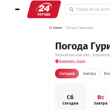
24 Канал
Погода Гуриновка
Погода Гур
Черниговская обл., Корюковс
Изменить город
Сегодня
Завтра
Вч
Сб
Вс
Сегодня
Завтра