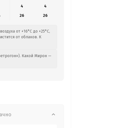
4
4
4
26
26
воздуха от +16°C до +25°C,
истится от облаков. К
етрогон»). Какой Мирон —
ачно