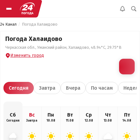
24 Канал
Погода Халаидово
Погода Халаидово
Черкасская обл., Уманский район, Халаидово, 48.94°С, 29.75°В
Изменить город
Сегодня
Завтра
Вчера
По часам
Недел
Сб
Вс
Пн
Вт
Ср
Чт
Пт
Сегодня
Завтра
10.08
11.08
12.08
13.08
14.08