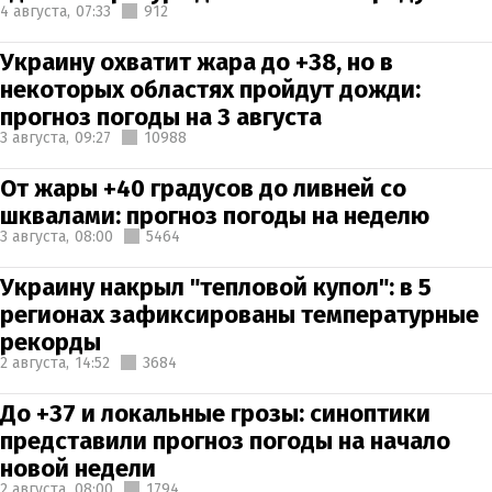
4 августа,
07:33
912
Украину охватит жара до +38, но в
некоторых областях пройдут дожди:
прогноз погоды на 3 августа
3 августа,
09:27
10988
От жары +40 градусов до ливней со
шквалами: прогноз погоды на неделю
3 августа,
08:00
5464
Украину накрыл "тепловой купол": в 5
регионах зафиксированы температурные
рекорды
2 августа,
14:52
3684
До +37 и локальные грозы: синоптики
представили прогноз погоды на начало
новой недели
2 августа,
08:00
1794