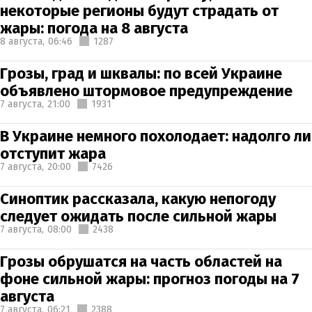
некоторые регионы будут страдать от
жары: погода на 8 августа
8 августа,
06:46
1287
Грозы, град и шквалы: по всей Украине
объявлено штормовое предупреждение
7 августа,
21:00
1931
В Украине немного похолодает: надолго ли
отступит жара
7 августа,
20:00
7426
Синоптик рассказала, какую непогоду
следует ожидать после сильной жары
7 августа,
08:00
2438
Грозы обрушатся на часть областей на
фоне сильной жары: прогноз погоды на 7
августа
7 августа,
06:21
2388