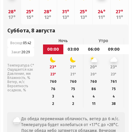
28°
25°
28°
31°
25°
24°
27°
17°
15°
12°
13°
13°
11°
11°
Суббота, 8 августа
Ночь
Утро
Восход:
05:42
00:00
03:00
06:00
09:00
1
Закат:
20:29
Температура С°
23°
21°
20°
23°
Ощущается как
Давление, мм
23°
21°
20°
23°
Влажность, %
760
760
760
761
Ветер, м/с
Вероятность
76
75
86
75
осадков, %
3
4
4
4
2
2
11
38
До обеда переменная облачность, ветер до 6 м/с.
Температура будет колебаться от +17°C до +28°C.
После обеда небо затянется облаками. Вечером