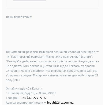
Наши приложения:
android
apple
smart tv
samsung smart tv
Всі комерційні рекламні матеріали позначені словами "Спецпроєкт"
чи "Партнерський матеріал". Матеріали з позначкою "Експерт",
"Позиція" відображають позицію авторів та героїв. Редакція може
не поділяти їхніх поглядів. Детальніше щодо реклами та правил
цитування можна ознайомитись в правилах користування сайтом.
Усі права захищені.
Матеріали сайту призначені для осіб старше
21
року (21+)
Онлайн-медіа «24 Канал»
пл. Галицька, буд. 15, м. Львів, 79008
Телефон
+380 (32) 229-77-77
Адреса електронної пошти —
legal@24tv.com.ua