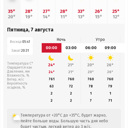
35°
28°
27°
28°
33°
26°
25°
20°
19°
14°
11°
13°
15°
12°
Пятница, 7 августа
Ночь
Утро
Восход:
05:41
00:00
03:00
06:00
09:00
1
Закат:
20:31
Температура С°
24°
21°
20°
26°
Ощущается как
Давление, мм
24°
21°
20°
26°
Влажность, %
761
760
760
760
Ветер, м/с
Вероятность
63
72
78
79
осадков, %
2
2
1
1
2
2
7
71
Температура от +20°C до +35°C, будет жарко,
пейте больше воды. Большую часть дня небо
будет чистым, легкий ветер до 3 м/с.