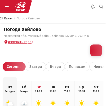
24 Канал
Погода Хейлово
Погода Хейлово
Черкасская обл., Уманский район, Хейлово, 48.98°С, 29.92°В
Изменить город
Сегодня
Завтра
Вчера
По часам
Недел
Пт
Сб
Вс
Пн
Вт
Ср
Чт
Сегодня
Завтра
09.08
10.08
11.08
12.08
13.08