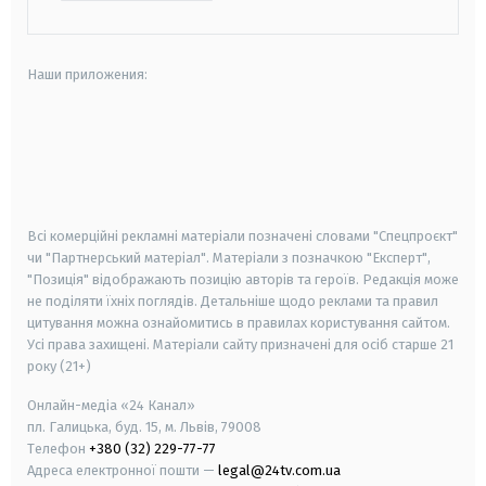
Наши приложения:
android
apple
smart tv
samsung smart tv
Всі комерційні рекламні матеріали позначені словами "Спецпроєкт"
чи "Партнерський матеріал". Матеріали з позначкою "Експерт",
"Позиція" відображають позицію авторів та героїв. Редакція може
не поділяти їхніх поглядів. Детальніше щодо реклами та правил
цитування можна ознайомитись в правилах користування сайтом.
Усі права захищені.
Матеріали сайту призначені для осіб старше
21
року (21+)
Онлайн-медіа «24 Канал»
пл. Галицька, буд. 15, м. Львів, 79008
Телефон
+380 (32) 229-77-77
Адреса електронної пошти —
legal@24tv.com.ua