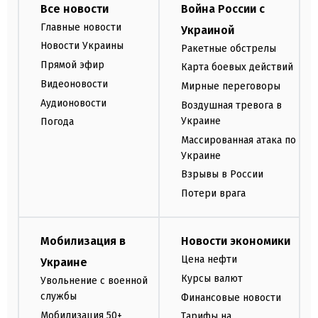
Все новости
Война России с
Главные новости
Украиной
Новости Украины
Ракетные обстрелы
Прямой эфир
Карта боевых действий
Видеоновости
Мирные переговоры
Аудионовости
Воздушная тревога в
Украине
Погода
Массированная атака по
Украине
Взрывы в России
Потери врага
Мобилизация в
Новости экономики
Цена нефти
Украине
Курсы валют
Увольнение с военной
службы
Финансовые новости
Мобилизация 50+
Тарифы на