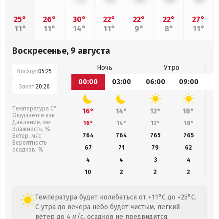
25°
26°
30°
22°
22°
22°
27°
11°
11°
14°
11°
9°
8°
11°
Воскресенье, 9 августа
Ночь
Утро
Восход:
05:25
00:00
03:00
06:00
09:00
1
Закат:
20:26
Температура С°
16°
14°
12°
18°
Ощущается как
Давление, мм
16°
14°
12°
18°
Влажность, %
764
764
765
765
Ветер, м/с
Вероятность
67
71
79
62
осадков, %
4
4
3
4
10
2
2
2
Температура будет колебаться от +11°C до +25°C.
С утра до вечера небо будет чистым, легкий
ветер до 4 м/с, осадков не предвидится,