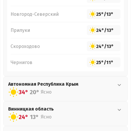
Новгород-Северский
25°
/
13°
Прилуки
24°
/
13°
Скороходово
24°
/
13°
Чернигов
25°
/
11°
Автономная Республика Крым
34°
20°
Ясно
Винницкая
область
24°
13°
Ясно