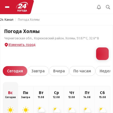
24 Канал
Погода Холмы
Погода Холмы
Черниговская обл., Корюковский район, Холмы, 51.87°С, 32.6°В
Изменить город
Сегодня
Завтра
Вчера
По часам
Недел
Вс
Пн
Вт
Ср
Чт
Пт
Сб
Сегодня
Завтра
11.08
12.08
13.08
14.08
15.08