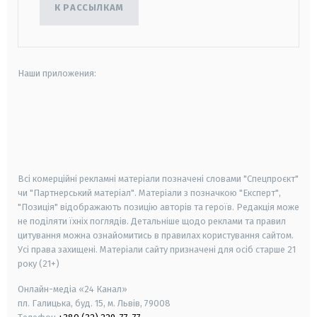
К РАССЫЛКАМ
Наши приложения:
android
apple
smart tv
samsung smart tv
Всі комерційні рекламні матеріали позначені словами "Спецпроєкт"
чи "Партнерський матеріал". Матеріали з позначкою "Експерт",
"Позиція" відображають позицію авторів та героїв. Редакція може
не поділяти їхніх поглядів. Детальніше щодо реклами та правил
цитування можна ознайомитись в правилах користування сайтом.
Усі права захищені.
Матеріали сайту призначені для осіб старше
21
року (21+)
Онлайн-медіа «24 Канал»
пл. Галицька, буд. 15, м. Львів, 79008