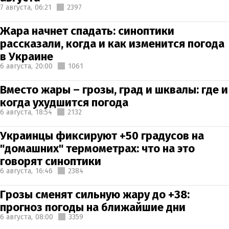
7 августа,
06:21
2397
Жара начнет спадать: синоптики
рассказали, когда и как изменится погода
в Украине
6 августа,
20:00
1061
Вместо жары – грозы, град и шквалы: где и
когда ухудшится погода
6 августа,
18:54
2132
Украинцы фиксируют +50 градусов на
"домашних" термометрах: что на это
говорят синоптики
6 августа,
16:46
2384
Грозы сменят сильную жару до +38:
прогноз погоды на ближайшие дни
6 августа,
08:00
3359