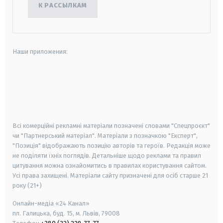
К РАССЫЛКАМ
Наши приложения:
android
apple
smart tv
samsung smart tv
Всі комерційні рекламні матеріали позначені словами "Спецпроєкт"
чи "Партнерський матеріал". Матеріали з позначкою "Експерт",
"Позиція" відображають позицію авторів та героїв. Редакція може
не поділяти їхніх поглядів. Детальніше щодо реклами та правил
цитування можна ознайомитись в правилах користування сайтом.
Усі права захищені.
Матеріали сайту призначені для осіб старше
21
року (21+)
Онлайн-медіа «24 Канал»
пл. Галицька, буд. 15, м. Львів, 79008