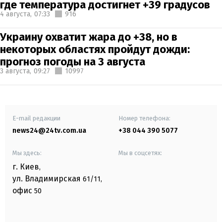
где температура достигнет +39 градусов
4 августа,
07:33
916
Украину охватит жара до +38, но в
некоторых областях пройдут дожди:
прогноз погоды на 3 августа
3 августа,
09:27
10997
E-mail редакции
Номер телефона:
news24@24tv.com.ua
+38 044 390 5077
Мы здесь:
Мы в соцсетях:
г. Киев
,
ул. Владимирская
61/11,
офис
50