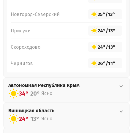
Новгород-Северский
25°
/
13°
Прилуки
24°
/
13°
Скороходово
24°
/
13°
Чернигов
26°
/
11°
Автономная Республика Крым
34°
20°
Ясно
Винницкая
область
24°
13°
Ясно