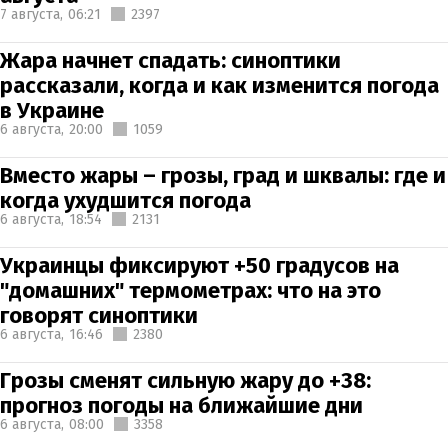
7 августа,
06:21
2397
Жара начнет спадать: синоптики
рассказали, когда и как изменится погода
в Украине
6 августа,
20:00
1059
Вместо жары – грозы, град и шквалы: где и
когда ухудшится погода
6 августа,
18:54
2131
Украинцы фиксируют +50 градусов на
"домашних" термометрах: что на это
говорят синоптики
6 августа,
16:46
2380
Грозы сменят сильную жару до +38:
прогноз погоды на ближайшие дни
6 августа,
08:00
3358