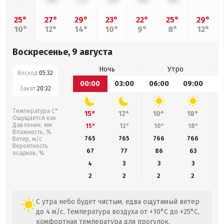
25°
27°
29°
23°
22°
25°
29°
10°
12°
14°
10°
9°
8°
12°
Воскресенье, 9 августа
Ночь
Утро
Восход:
05:32
00:00
03:00
06:00
09:00
1
Закат:
20:32
Температура С°
15°
12°
10°
18°
Ощущается как
Давление, мм
15°
12°
10°
18°
Влажность, %
765
765
766
766
Ветер, м/с
Вероятность
67
77
86
63
осадков, %
4
3
3
3
2
2
2
2
С утра небо будет чистым, едва ощутимый ветер
до 4 м/с. Температура воздуха от +10°C до +25°C,
комфортная температура для прогулок.