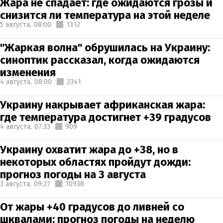
Жара не спадает: где ожидаются грозы и
снизится ли температура на этой неделе
5 августа,
08:00
1312
"Жаркая волна" обрушилась на Украину:
синоптик рассказал, когда ожидаются
изменения
4 августа,
08:00
2341
Украину накрывает африканская жара:
где температура достигнет +39 градусов
4 августа,
07:33
909
Украину охватит жара до +38, но в
некоторых областях пройдут дожди:
прогноз погоды на 3 августа
3 августа,
09:27
10938
От жары +40 градусов до ливней со
шквалами: прогноз погоды на неделю