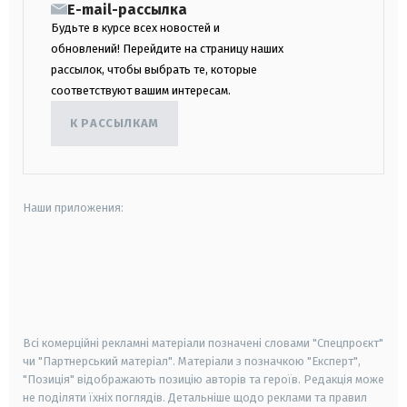
E-mail-рассылка
Будьте в курсе всех новостей и
обновлений! Перейдите на страницу наших
рассылок, чтобы выбрать те, которые
соответствуют вашим интересам.
К РАССЫЛКАМ
Наши приложения:
android
apple
smart tv
samsung smart tv
Всі комерційні рекламні матеріали позначені словами "Спецпроєкт"
чи "Партнерський матеріал". Матеріали з позначкою "Експерт",
"Позиція" відображають позицію авторів та героїв. Редакція може
не поділяти їхніх поглядів. Детальніше щодо реклами та правил