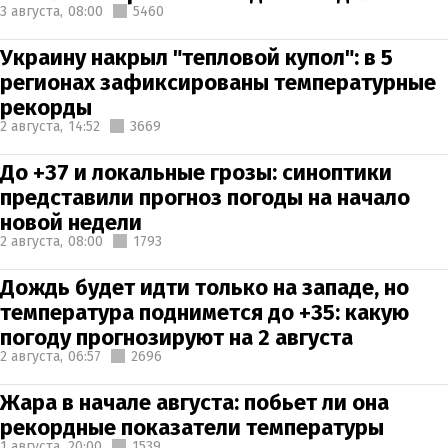
3 августа,
08:00
5460
Украину накрыл "тепловой купол": в 5
регионах зафиксированы температурные
рекорды
2 августа,
14:52
3669
До +37 и локальные грозы: синоптики
представили прогноз погоды на начало
новой недели
2 августа,
08:00
1793
Дождь будет идти только на западе, но
температура поднимется до +35: какую
погоду прогнозируют на 2 августа
2 августа,
06:57
2696
Жара в начале августа: побьет ли она
рекордные показатели температуры
1 августа,
20:00
1539