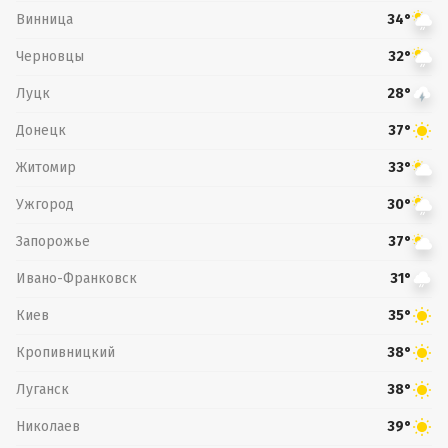
Винница
34°
Черновцы
32°
Луцк
28°
Донецк
37°
Житомир
33°
Ужгород
30°
Запорожье
37°
Ивано-Франковск
31°
Киев
35°
Кропивницкий
38°
Луганск
38°
Николаев
39°