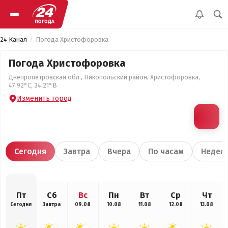
24 Канал
Погода Христофоровка
Погода Христофоровка
Днепропетровская обл., Никопольский район, Христофоровка,
47.92°С, 34.21°В
Изменить город
Сегодня
Завтра
Вчера
По часам
Недел
Пт
Сб
Вс
Пн
Вт
Ср
Чт
Сегодня
Завтра
09.08
10.08
11.08
12.08
13.08