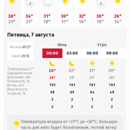
36°
34°
31°
30°
32°
30°
26°
21°
21°
19°
17°
16°
19°
14°
Пятница, 7 августа
Ночь
Утро
Восход:
05:27
00:00
03:00
06:00
09:00
1
Закат:
20:12
Температура С°
26°
23°
21°
29°
Ощущается как
Давление, мм
26°
23°
21°
30°
Влажность, %
761
761
761
761
Ветер, м/с
Вероятность
58
65
64
49
осадков, %
3
2
1
2
2
2
2
2
Температура воздуха от +21°C до +36°C. Большую
часть дня небо будет безоблачным, легкий ветер