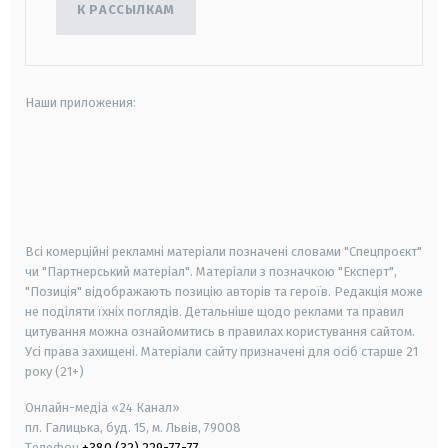
К РАССЫЛКАМ
Наши приложения:
android
apple
smart tv
samsung smart tv
Всі комерційні рекламні матеріали позначені словами "Спецпроєкт"
чи "Партнерський матеріал". Матеріали з позначкою "Експерт",
"Позиція" відображають позицію авторів та героїв. Редакція може
не поділяти їхніх поглядів. Детальніше щодо реклами та правил
цитування можна ознайомитись в правилах користування сайтом.
Усі права захищені.
Матеріали сайту призначені для осіб старше
21
року (21+)
Онлайн-медіа «24 Канал»
пл. Галицька, буд. 15, м. Львів, 79008
Телефон
+380 (32) 229-77-77