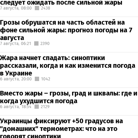
следует ожидать после сильной жары
7 августа,
08:00
2438
Грозы обрушатся на часть областей на
фоне сильной жары: прогноз погоды на 7
августа
7 августа,
06:21
2390
Жара начнет спадать: синоптики
рассказали, когда и как изменится погода
в Украине
6 августа,
20:00
1042
Вместо жары – грозы, град и шквалы: где и
когда ухудшится погода
6 августа,
18:54
2129
Украинцы фиксируют +50 градусов на
"домашних" термометрах: что на это
говорят синоптики