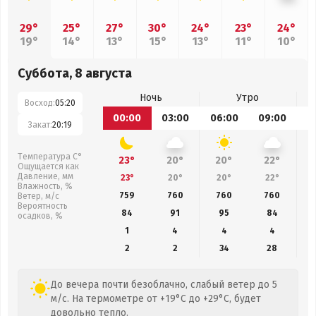
29°
25°
27°
30°
24°
23°
24°
19°
14°
13°
15°
13°
11°
10°
Суббота, 8 августа
Ночь
Утро
Восход:
05:20
00:00
03:00
06:00
09:00
1
Закат:
20:19
Температура С°
23°
20°
20°
22°
Ощущается как
Давление, мм
23°
20°
20°
22°
Влажность, %
759
760
760
760
Ветер, м/с
Вероятность
84
91
95
84
осадков, %
1
4
4
4
2
2
34
28
До вечера почти безоблачно, слабый ветер до 5
м/с. На термометре от +19°C до +29°C, будет
довольно тепло.