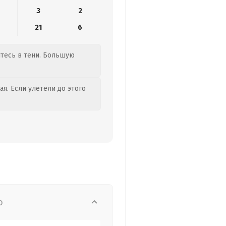
3
2
21
6
итесь в тени. Большую
я. Если улетели до этого
о