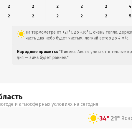
2
2
2
2
2
4
2
2
2
2
2
5
На термометре от +21°C до +36°C, очень тепло, держ
часть дня небо будет чистым, легкий ветер до 4 м/с.
Народные приметы:
"Пимена. Аисты улетают в теплые кра
дня — зима будет ранней."
бласть
огоде и атмосферных условиях на сегодня
34°
21°
Ясн