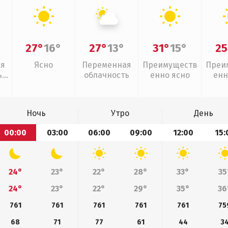
27°
16°
27°
13°
31°
15°
25
ая
Ясно
Переменная
Преимуществ
Преи
,
облачность
енно ясно
енн
Ночь
Утро
День
00:00
03:00
06:00
09:00
12:00
15:
24°
23°
22°
28°
33°
35
24°
23°
22°
29°
35°
36
761
761
761
761
761
75
68
71
77
61
44
3