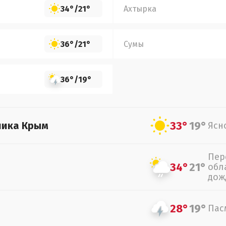
34°
/
21°
Ахтырка
36°
/
21°
Сумы
36°
/
19°
33°
19°
лика Крым
Ясн
Пер
34°
21°
обл
дож
28°
19°
Пас