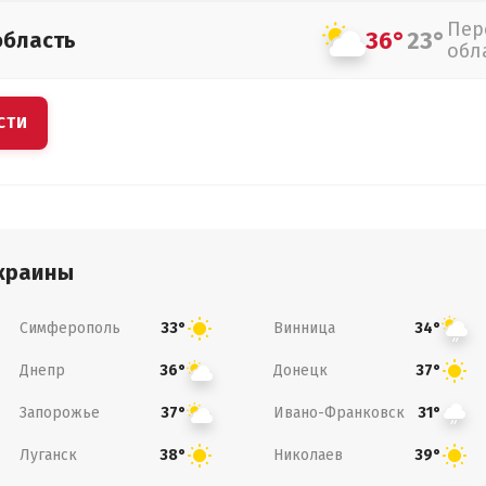
Пер
36°
23°
область
обл
СТИ
краины
Симферополь
Винница
33°
34°
Днепр
Донецк
36°
37°
Запорожье
Ивано-Франковск
37°
31°
Луганск
Николаев
38°
39°