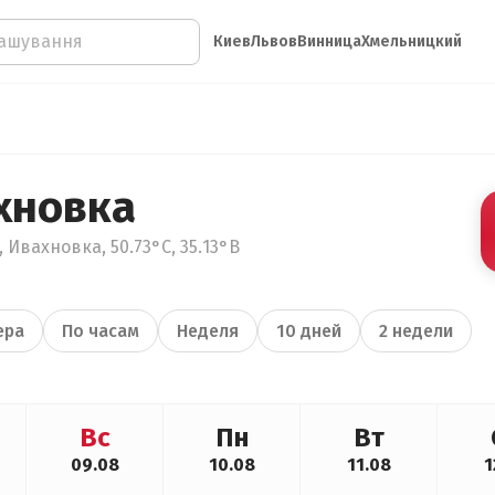
Киев
Львов
Винница
Хмельницкий
хновка
 Ивахновка, 50.73°С, 35.13°В
ера
По часам
Неделя
10 дней
2 недели
Вс
Пн
Вт
09.08
10.08
11.08
1