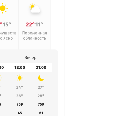
°
15°
22°
11°
муществ
Переменная
о ясно
облачность
Вечер
00
18:00
21:00
°
34°
27°
°
36°
28°
9
759
759
4
45
61