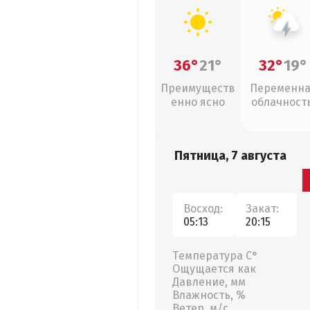
36°
21°
32°
19°
Преимуществ
Переменн
енно ясно
облачность
грозы
Пятница, 7 августа
Восход:
Закат:
05:13
20:15
Температура С°
Ощущается как
Давление, мм
Влажность, %
Ветер, м/с