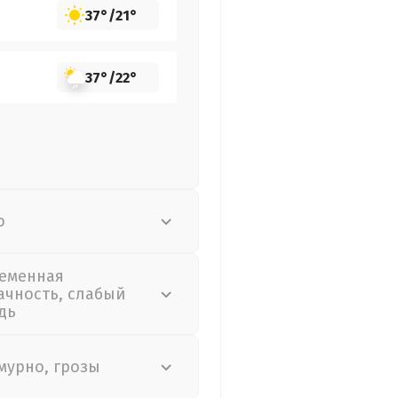
37°
/
21°
37°
/
22°
о
еменная
ачность, слабый
дь
мурно, грозы