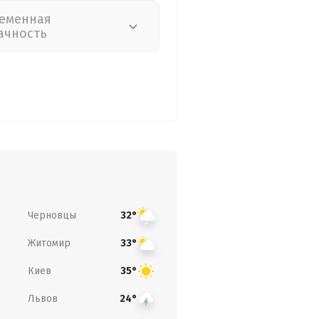
еменная
ачность
Черновцы
32°
Житомир
33°
Киев
35°
Львов
24°