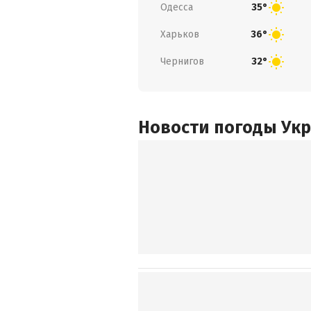
Одесса
35°
Харьков
36°
Чернигов
32°
Новости погоды Ук