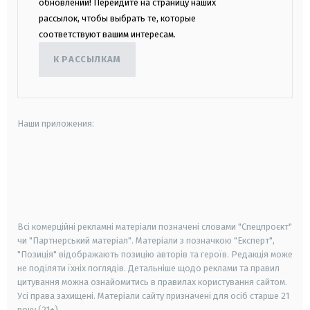
обновлений! Перейдите на страницу наших
рассылок, чтобы выбрать те, которые
соответствуют вашим интересам.
К РАССЫЛКАМ
Наши приложения:
android
apple
smart tv
samsung smart tv
Всі комерційні рекламні матеріали позначені словами "Спецпроєкт"
чи "Партнерський матеріал". Матеріали з позначкою "Експерт",
"Позиція" відображають позицію авторів та героїв. Редакція може
не поділяти їхніх поглядів. Детальніше щодо реклами та правил
цитування можна ознайомитись в правилах користування сайтом.
Усі права захищені.
Матеріали сайту призначені для осіб старше
21
року (21+)