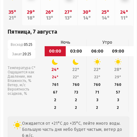
35°
29°
26°
27°
30°
25°
24°
21°
18°
13°
13°
14°
14°
11°
Пятница, 7 августа
Ночь
Утро
Восход:
05:25
00:00
03:00
06:00
09:00
1
Закат:
20:25
Температура С°
24°
22°
22°
28°
Ощущается как
Давление, мм
24°
22°
22°
29°
Влажность, %
761
760
760
760
Ветер, м/с
Вероятность
67
73
71
57
осадков, %
2
2
3
3
2
2
2
2
Ожидается от +21°C до +35°C, пейте много воды.
Большую часть дня небо будет чистым, ветер до
6 м/с.