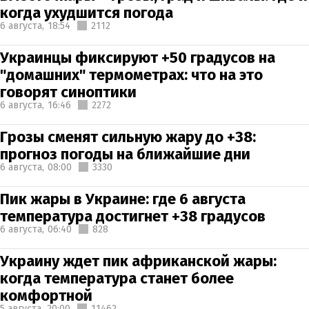
когда ухудшится погода
6 августа,
18:54
2112
Украинцы фиксируют +50 градусов на
"домашних" термометрах: что на это
говорят синоптики
6 августа,
16:46
2272
Грозы сменят сильную жару до +38:
прогноз погоды на ближайшие дни
6 августа,
08:00
3330
Пик жары в Украине: где 6 августа
температура достигнет +38 градусов
6 августа,
06:40
828
Украину ждет пик африканской жары:
когда температура станет более
комфортной
5 августа,
20:00
11462