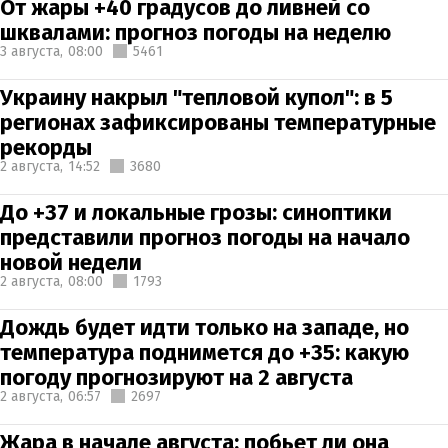
От жары +40 градусов до ливней со
шквалами: прогноз погоды на неделю
3 августа,
08:00
5461
Украину накрыл "тепловой купол": в 5
регионах зафиксированы температурные
рекорды
2 августа,
14:52
3680
До +37 и локальные грозы: синоптики
представили прогноз погоды на начало
новой недели
2 августа,
08:00
1793
Дождь будет идти только на западе, но
температура поднимется до +35: какую
погоду прогнозируют на 2 августа
2 августа,
06:57
2697
Жара в начале августа: побьет ли она