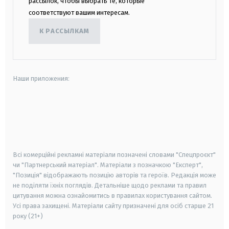
рассылок, чтобы выбрать те, которые
соответствуют вашим интересам.
К РАССЫЛКАМ
Наши приложения:
android
apple
smart tv
samsung smart tv
Всі комерційні рекламні матеріали позначені словами "Спецпроєкт"
чи "Партнерський матеріал". Матеріали з позначкою "Експерт",
"Позиція" відображають позицію авторів та героїв. Редакція може
не поділяти їхніх поглядів. Детальніше щодо реклами та правил
цитування можна ознайомитись в правилах користування сайтом.
Усі права захищені.
Матеріали сайту призначені для осіб старше
21
року (21+)