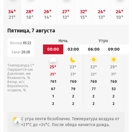
34°
28°
26°
27°
32°
24°
24°
21°
18°
14°
13°
15°
13°
10°
Пятница, 7 августа
Ночь
Утро
Восход:
05:22
00:00
03:00
06:00
09:00
1
Закат:
20:28
Температура С°
25°
23°
22°
29°
Ощущается как
Давление, мм
25°
23°
22°
31°
Влажность, %
761
760
760
760
Ветер, м/с
Вероятность
67
79
77
53
осадков, %
1
2
2
2
2
2
2
2
С утра почти безоблачно. Температура воздуха от
+21°C до +34°C. После обеда начнется дождь.