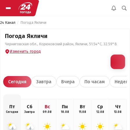
24 Канал
Погода Якличи
Погода Якличи
Черниговская обл., Корюковский район, Якличи, 51.54°С, 32.59°В
Изменить город
Сегодня
Завтра
Вчера
По часам
Недел
Пт
Сб
Вс
Пн
Вт
Ср
Чт
Сегодня
Завтра
09.08
10.08
11.08
12.08
13.08