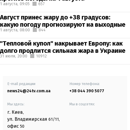
1 августа,
09:05
657
Август принес жару до +38 градусов:
какую погоду прогнозируют на выходные
1 августа,
08:00
844
"Тепловой купол" накрывает Европу: как
долго продлится сильная жара в Украине
31 июля,
20:00
10912
E-mail редакции
Номер телефона:
news24@24tv.com.ua
+38 044 390 5077
Мы здесь:
Мы в соцсетях:
г. Киев
,
ул. Владимирская
61/11,
офис
50