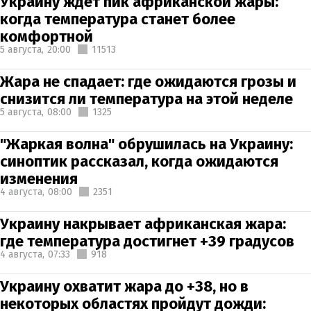
Украину ждет пик африканской жары:
когда температура станет более
комфортной
5 августа,
20:00
11513
Жара не спадает: где ожидаются грозы и
снизится ли температура на этой неделе
5 августа,
08:00
1325
"Жаркая волна" обрушилась на Украину:
синоптик рассказал, когда ожидаются
изменения
4 августа,
08:00
2351
Украину накрывает африканская жара:
где температура достигнет +39 градусов
4 августа,
07:33
918
Украину охватит жара до +38, но в
некоторых областях пройдут дожди: