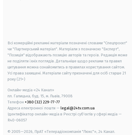
android
apple
smart tv
samsung smart tv
Всі комерційні рекламні матеріали позначені словами "Спецпроєкт"
чи "Партнерський матеріал". Матеріали з позначкою "Експерт",
"Позиція" відображають позицію авторів та героїв. Редакція може
не поділяти їхніх поглядів. Детальніше щодо реклами та правил
цитування можна ознайомитись в правилах користування сайтом.
Усі права захищені.
Матеріали сайту призначені для осіб старше
21
року (21+)
Онлайн-медіа «24 Канал»
пл. Галицька, буд. 15, м. Львів, 79008
Телефон
+380 (32) 229-77-77
Адреса електронної пошти —
legal@24tv.com.ua
Ідентифікатор онлайн-медіа в Реєстрі суб'єктів у сфері медіа —
R40-06057
© 2005—2026,
ПрАТ «Телерадіокомпанія "Люкс"», 24 Канал.