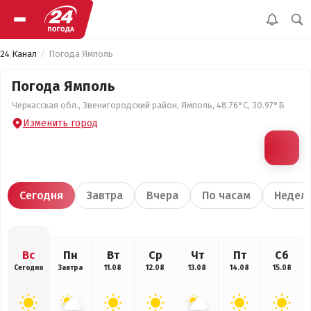
24 Канал
Погода Ямполь
Погода Ямполь
Черкасская обл., Звенигородский район, Ямполь, 48.76°С, 30.97°В
Изменить город
Сегодня
Завтра
Вчера
По часам
Недел
Вс
Пн
Вт
Ср
Чт
Пт
Сб
Сегодня
Завтра
11.08
12.08
13.08
14.08
15.08