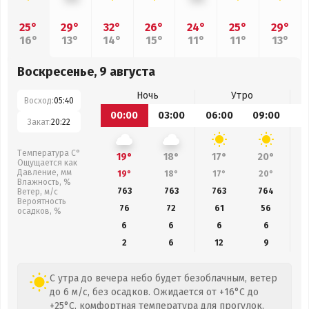
25°
29°
32°
26°
24°
25°
29°
16°
13°
14°
15°
11°
11°
13°
Воскресенье, 9 августа
Ночь
Утро
Восход:
05:40
00:00
03:00
06:00
09:00
1
Закат:
20:22
Температура С°
19°
18°
17°
20°
Ощущается как
Давление, мм
19°
18°
17°
20°
Влажность, %
763
763
763
764
Ветер, м/с
Вероятность
76
72
61
56
осадков, %
6
6
6
6
2
6
12
9
С утра до вечера небо будет безоблачным, ветер
до 6 м/с, без осадков. Ожидается от +16°C до
+25°C, комфортная температура для прогулок.