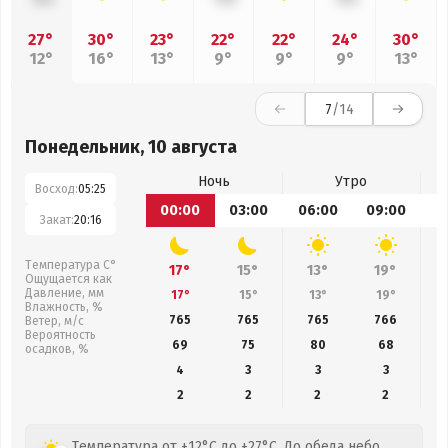
27°
30°
23°
22°
22°
24°
30°
12°
16°
13°
9°
9°
9°
13°
7
/14
Понедельник, 10 августа
Ночь
Утро
Восход:
05:25
00:00
03:00
06:00
09:00
1
Закат:
20:16
Температура С°
17°
15°
13°
19°
Ощущается как
Давление, мм
17°
15°
13°
19°
Влажность, %
765
765
765
766
Ветер, м/с
Вероятность
69
75
80
68
осадков, %
4
3
3
3
2
2
2
2
Температура от +12°C до +27°C. До обеда небо