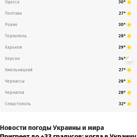
Одесса
30°
Полтава
27°
Ровно
30°
Тернополь
28°
Харьков
29°
Херсон
34°
Хмельницкий
27°
Черкассы
28°
Чернигов
28°
Севастополь
32°
Новости погоды Украины и мира
Пригреет до +33 градусов: когда в Украину