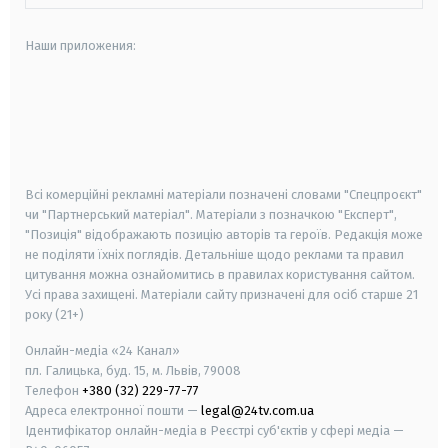
Наши приложения:
android
apple
smart tv
samsung smart tv
Всі комерційні рекламні матеріали позначені словами "Спецпроєкт"
чи "Партнерський матеріал". Матеріали з позначкою "Експерт",
"Позиція" відображають позицію авторів та героїв. Редакція може
не поділяти їхніх поглядів. Детальніше щодо реклами та правил
цитування можна ознайомитись в правилах користування сайтом.
Усі права захищені.
Матеріали сайту призначені для осіб старше
21
року (21+)
Онлайн-медіа «24 Канал»
пл. Галицька, буд. 15, м. Львів, 79008
Телефон
+380 (32) 229-77-77
Адреса електронної пошти —
legal@24tv.com.ua
Ідентифікатор онлайн-медіа в Реєстрі суб'єктів у сфері медіа —