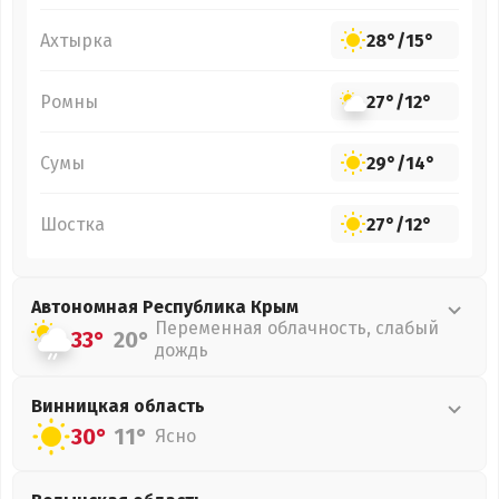
Ахтырка
28°
/
15°
Ромны
27°
/
12°
Сумы
29°
/
14°
Шостка
27°
/
12°
Автономная Республика Крым
Переменная облачность, слабый
33°
20°
дождь
Винницкая
область
30°
11°
Ясно