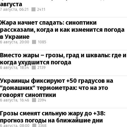
августа
7 августа,
06:21
2411
Жара начнет спадать: синоптики
рассказали, когда и как изменится погода
в Украине
6 августа,
20:00
1085
Вместо жары – грозы, град и шквалы: где и
когда ухудшится погода
6 августа,
18:54
2139
Украинцы фиксируют +50 градусов на
"домашних" термометрах: что на это
говорят синоптики
6 августа,
16:46
2394
Грозы сменят сильную жару до +38:
прогноз погоды на ближайшие дни
6 августа,
08:00
3368