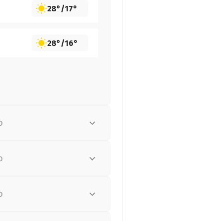
28°
/
17°
28°
/
16°
о
о
о