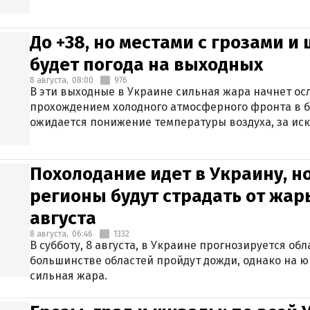
До +38, но местами с грозами и
будет погода на выходных
8 августа,
08:00
976
В эти выходные в Украине сильная жара начнет осл
прохождением холодного атмосферного фронта в 
ожидается понижение температуры воздуха, за ис
Крыма.
Похолодание идет в Украину, н
регионы будут страдать от жары
августа
8 августа,
06:46
1332
В субботу, 8 августа, в Украине прогнозируется об
большинстве областей пройдут дожди, однако на ю
сильная жара.