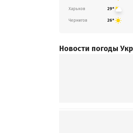
Харьков
29°
Чернигов
26°
Новости погоды Ук