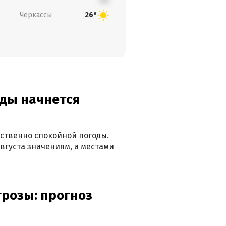
Черкассы
26°
оды начнется
ственно спокойной погоды.
вгуста значениям, а местами
грозы: прогноз