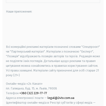
Наши приложения:
android
apple
smart tv
samsung smart tv
Всі комерційні рекламні матеріали позначені словами "Спецпроєкт"
чи "Партнерський матеріал". Матеріали з позначкою "Експерт",
"Позиція" відображають позицію авторів та героїв. Редакція може
не поділяти їхніх поглядів. Детальніше щодо реклами та правил
цитування можна ознайомитись в правилах користування сайтом.
Усі права захищені.
Матеріали сайту призначені для осіб старше
21
року (21+)
Онлайн-медіа «24 Канал»
пл. Галицька, буд. 15, м. Львів, 79008
Телефон
+380 (32) 229-77-77
Адреса електронної пошти —
legal@24tv.com.ua
Ідентифікатор онлайн-медіа в Реєстрі суб'єктів у сфері медіа —