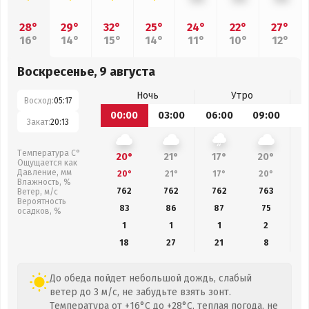
28°
29°
32°
25°
24°
22°
27°
16°
14°
15°
14°
11°
10°
12°
Воскресенье, 9 августа
Ночь
Утро
Восход:
05:17
00:00
03:00
06:00
09:00
1
Закат:
20:13
Температура С°
20°
21°
17°
20°
Ощущается как
Давление, мм
20°
21°
17°
20°
Влажность, %
762
762
762
763
Ветер, м/с
Вероятность
83
86
87
75
осадков, %
1
1
1
2
18
27
21
8
До обеда пойдет небольшой дождь, слабый
ветер до 3 м/с, не забудьте взять зонт.
Температура от +16°C до +28°C, теплая погода, не