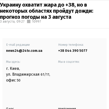
Украину охватит жара до +38, но в
некоторых областях пройдут дожди:
прогноз погоды на 3 августа
3 августа,
09:27
10997
E-mail редакции
Номер телефона:
news24@24tv.com.ua
+38 044 390 5077
Мы здесь:
Мы в соцсетях:
г. Киев
,
ул. Владимирская
61/11,
офис
50
О нас
приложения