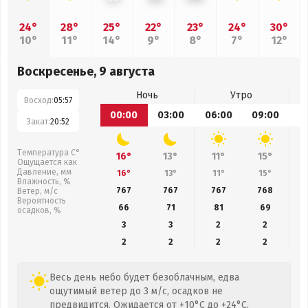
24°
28°
25°
22°
23°
24°
30°
10°
11°
14°
9°
8°
7°
12°
Воскресенье, 9 августа
Ночь
Утро
Восход:
05:57
00:00
03:00
06:00
09:00
1
Закат:
20:52
Температура С°
16°
13°
11°
15°
Ощущается как
Давление, мм
16°
13°
11°
15°
Влажность, %
767
767
767
768
Ветер, м/с
Вероятность
66
71
81
69
осадков, %
3
3
2
2
2
2
2
2
Весь день небо будет безоблачным, едва
ощутимый ветер до 3 м/с, осадков не
предвидится. Ожидается от +10°C до +24°C.