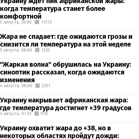
Украину ждет пик африканской жары:
когда температура станет более
комфортной
5 августа,
20:00
11513
Жара не спадает: где ожидаются грозы и
снизится ли температура на этой неделе
5 августа,
08:00
1325
"Жаркая волна" обрушилась на Украину:
синоптик рассказал, когда ожидаются
изменения
4 августа,
08:00
2351
Украину накрывает африканская жара:
где температура достигнет +39 градусов
4 августа,
07:33
918
Украину охватит жара до +38, но в
некоторых областях пройдут дожди: