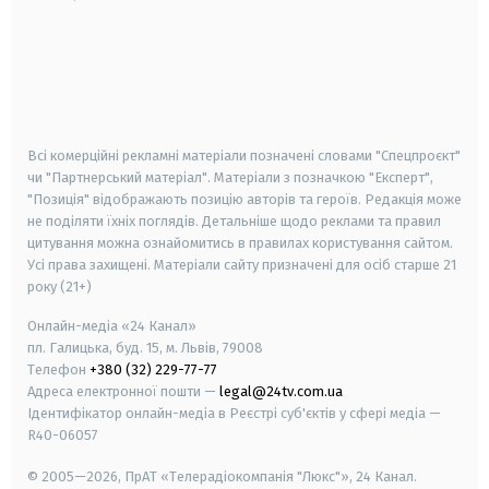
android
apple
smart tv
samsung smart tv
Всі комерційні рекламні матеріали позначені словами "Спецпроєкт"
чи "Партнерський матеріал". Матеріали з позначкою "Експерт",
"Позиція" відображають позицію авторів та героїв. Редакція може
не поділяти їхніх поглядів. Детальніше щодо реклами та правил
цитування можна ознайомитись в правилах користування сайтом.
Усі права захищені.
Матеріали сайту призначені для осіб старше
21
року (21+)
Онлайн-медіа «24 Канал»
пл. Галицька, буд. 15, м. Львів, 79008
Телефон
+380 (32) 229-77-77
Адреса електронної пошти —
legal@24tv.com.ua
Ідентифікатор онлайн-медіа в Реєстрі суб'єктів у сфері медіа —
R40-06057
© 2005—2026,
ПрАТ «Телерадіокомпанія "Люкс"», 24 Канал.