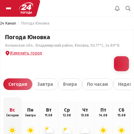
24 Канал
Погода Юновка
Погода Юновка
Волынская обл., Владимирский район, Юновка, 50.77°С, 24.89°В
Изменить город
Сегодня
Завтра
Вчера
По часам
Недел
Вс
Пн
Вт
Ср
Чт
Пт
Сб
Сегодня
Завтра
11.08
12.08
13.08
14.08
15.08