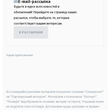
E-mail-рассылка
Будьте в курсе всех новостей и
обновлений! Перейдите на страницу наших
рассылок, чтобы выбрать те, которые
соответствуют вашим интересам.
К РАССЫЛКАМ
Наши приложения:
android
apple
smart tv
samsung smart tv
Всі комерційні рекламні матеріали позначені словами "Спецпроєкт"
чи "Партнерський матеріал". Матеріали з позначкою "Експерт",
"Позиція" відображають позицію авторів та героїв. Редакція може
не поділяти їхніх поглядів. Детальніше щодо реклами та правил