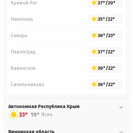
Кривой Рог
37°
/
20°
Никополь
35°
/
22°
Самарь
36°
/
23°
Павлоград
37°
/
22°
Каменское
36°
/
22°
Синельниково
36°
/
22°
Автономная Республика Крым
33°
19°
Ясно
Винницкая
область