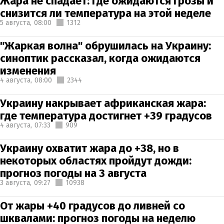
Жара не спадает: где ожидаются грозы и
снизится ли температура на этой неделе
5 августа,
08:00
1312
"Жаркая волна" обрушилась на Украину:
синоптик рассказал, когда ожидаются
изменения
4 августа,
08:00
2344
Украину накрывает африканская жара:
где температура достигнет +39 градусов
4 августа,
07:33
909
Украину охватит жара до +38, но в
некоторых областях пройдут дожди:
прогноз погоды на 3 августа
3 августа,
09:27
10938
От жары +40 градусов до ливней со
шквалами: прогноз погоды на неделю