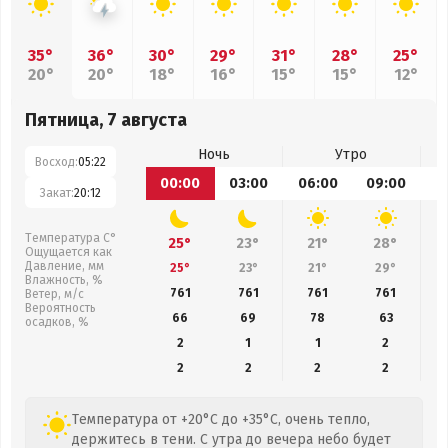
35°
36°
30°
29°
31°
28°
25°
20°
20°
18°
16°
15°
15°
12°
Пятница, 7 августа
Ночь
Утро
Восход:
05:22
00:00
03:00
06:00
09:00
1
Закат:
20:12
Температура С°
25°
23°
21°
28°
Ощущается как
Давление, мм
25°
23°
21°
29°
Влажность, %
761
761
761
761
Ветер, м/с
Вероятность
66
69
78
63
осадков, %
2
1
1
2
2
2
2
2
Температура от +20°C до +35°C, очень тепло,
держитесь в тени. С утра до вечера небо будет