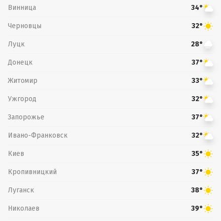
Винница
34°
Черновцы
32°
Луцк
28°
Донецк
37°
Житомир
33°
Ужгород
32°
Запорожье
37°
Ивано-Франковск
32°
Киев
35°
Кропивницкий
37°
Луганск
38°
Николаев
39°