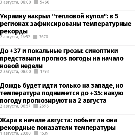
3 августа,
08:00
5460
Украину накрыл "тепловой купол": в 5
регионах зафиксированы температурные
рекорды
2 августа,
14:52
3670
До +37 и локальные грозы: синоптики
представили прогноз погоды на начало
новой недели
2 августа,
08:00
1793
Дождь будет идти только на западе, но
температура поднимется до +35: какую
погоду прогнозируют на 2 августа
2 августа,
06:57
2696
Жара в начале августа: побьет ли она
рекордные показатели температуры
1 августа,
20:00
1539