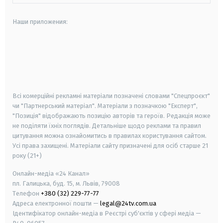
Наши приложения:
android
apple
smart tv
samsung smart tv
Всі комерційні рекламні матеріали позначені словами "Спецпроєкт"
чи "Партнерський матеріал". Матеріали з позначкою "Експерт",
"Позиція" відображають позицію авторів та героїв. Редакція може
не поділяти їхніх поглядів. Детальніше щодо реклами та правил
цитування можна ознайомитись в правилах користування сайтом.
Усі права захищені.
Матеріали сайту призначені для осіб старше
21
року (21+)
Онлайн-медіа «24 Канал»
пл. Галицька, буд. 15, м. Львів, 79008
Телефон
+380 (32) 229-77-77
Адреса електронної пошти —
legal@24tv.com.ua
Ідентифікатор онлайн-медіа в Реєстрі суб'єктів у сфері медіа —