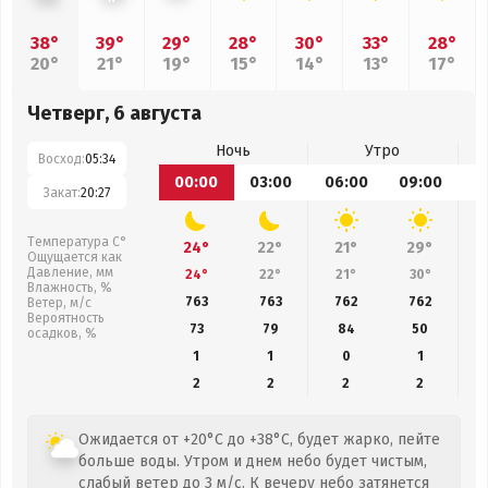
38°
39°
29°
28°
30°
33°
28°
20°
21°
19°
15°
14°
13°
17°
Четверг, 6 августа
Ночь
Утро
Восход:
05:34
00:00
03:00
06:00
09:00
1
Закат:
20:27
Температура С°
24°
22°
21°
29°
Ощущается как
Давление, мм
24°
22°
21°
30°
Влажность, %
763
763
762
762
Ветер, м/с
Вероятность
73
79
84
50
осадков, %
1
1
0
1
2
2
2
2
Ожидается от +20°C до +38°C, будет жарко, пейте
больше воды. Утром и днем небо будет чистым,
слабый ветер до 3 м/с. К вечеру небо затянется