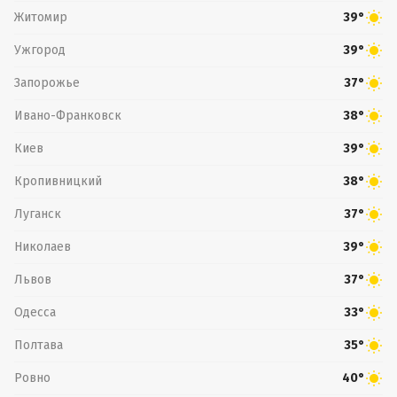
Житомир
39°
Ужгород
39°
Запорожье
37°
Ивано-Франковск
38°
Киев
39°
Кропивницкий
38°
Луганск
37°
Николаев
39°
Львов
37°
Одесса
33°
Полтава
35°
Ровно
40°