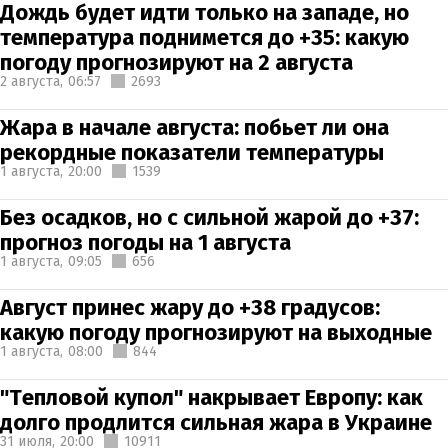
Дождь будет идти только на западе, но
температура поднимется до +35: какую
погоду прогнозируют на 2 августа
2 августа,
06:57
2693
Жара в начале августа: побьет ли она
рекордные показатели температуры
1 августа,
20:00
1539
Без осадков, но с сильной жарой до +37:
прогноз погоды на 1 августа
1 августа,
09:05
656
Август принес жару до +38 градусов:
какую погоду прогнозируют на выходные
1 августа,
08:00
844
"Тепловой купол" накрывает Европу: как
долго продлится сильная жара в Украине
31 июля,
20:00
10911