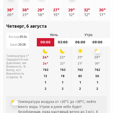
38°
38°
29°
27°
29°
32°
30°
20°
21°
18°
15°
12°
12°
17°
Четверг, 6 августа
Ночь
Утро
Восход:
05:34
00:00
03:00
06:00
09:00
1
Закат:
20:28
Температура С°
24°
22°
21°
29°
Ощущается как
Давление, мм
24°
22°
21°
30°
Влажность, %
763
763
762
762
Ветер, м/с
Вероятность
72
78
85
50
осадков, %
1
1
1
1
2
2
2
2
Температура воздуха от +20°C до +38°C, пейте
много воды. Утром и днем небо будет
безоблачным, едва ощутимый ветер до 3 м/с. К