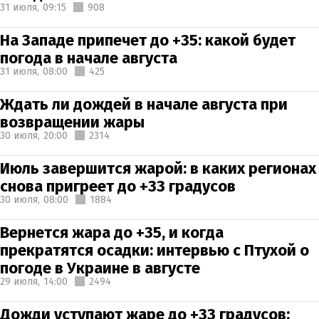
31 июля,
09:15
908
На Западе припечет до +35: какой будет
погода в начале августа
31 июля,
08:00
425
Ждать ли дождей в начале августа при
возвращении жары
30 июля,
20:00
2314
Июль завершится жарой: в каких регионах
снова пригреет до +33 градусов
30 июля,
08:00
1884
Вернется жара до +35, и когда
прекратятся осадки: интервью с Птухой о
погоде в Украине в августе
29 июля,
14:00
2494
Дожди уступают жаре до +33 градусов: