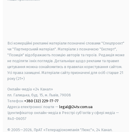
android
apple
smart tv
samsung smart tv
Всі комерційні рекламні матеріали позначені словами "Спецпроєкт"
чи "Партнерський матеріал". Матеріали з позначкою "Експерт",
"Позиція" відображають позицію авторів та героїв. Редакція може
не поділяти їхніх поглядів. Детальніше щодо реклами та правил
цитування можна ознайомитись в правилах користування сайтом.
Усі права захищені.
Матеріали сайту призначені для осіб старше
21
року (21+)
Онлайн-медіа «24 Канал»
пл. Галицька, буд. 15, м. Львів, 79008
Телефон
+380 (32) 229-77-77
Адреса електронної пошти —
legal@24tv.com.ua
Ідентифікатор онлайн-медіа в Реєстрі суб'єктів у сфері медіа —
R40-06057
© 2005—2026,
ПрАТ «Телерадіокомпанія "Люкс"», 24 Канал.