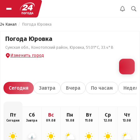
24 Канал
Погода Юровка
Погода Юровка
Сумская обл., Конотопский район, Юровка, 51.01°С, 33.4°В
Изменить город
Сегодня
Завтра
Вчера
По часам
Недел
Пт
Сб
Вс
Пн
Вт
Ср
Чт
Сегодня
Завтра
09.08
10.08
11.08
12.08
13.08