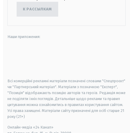
К РАССЫЛКАМ
Наши приложения:
android
apple
smart tv
samsung smart tv
Всі комерційні рекламні матеріали позначені словами "Спецпроєкт"
чи "Партнерський матеріал". Матеріали з позначкою "Експерт",
"Позиція" відображають позицію авторів та героїв. Редакція може
не поділяти їхніх поглядів. Детальніше щодо реклами та правил
цитування можна ознайомитись в правилах користування сайтом.
Усі права захищені.
Матеріали сайту призначені для осіб старше
21
року (21+)
Онлайн-медіа «24 Канал»