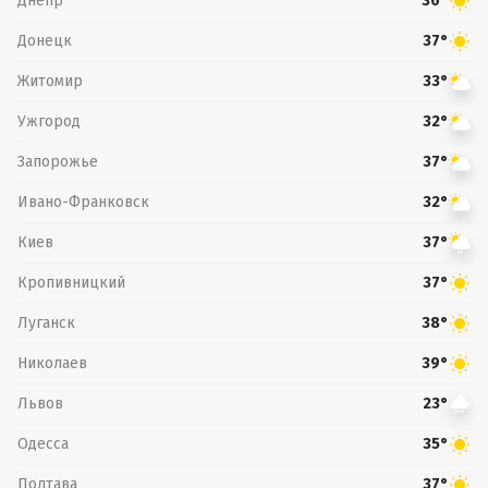
Днепр
36°
Донецк
37°
Житомир
33°
Ужгород
32°
Запорожье
37°
Ивано-Франковск
32°
Киев
37°
Кропивницкий
37°
Луганск
38°
Николаев
39°
Львов
23°
Одесса
35°
Полтава
37°