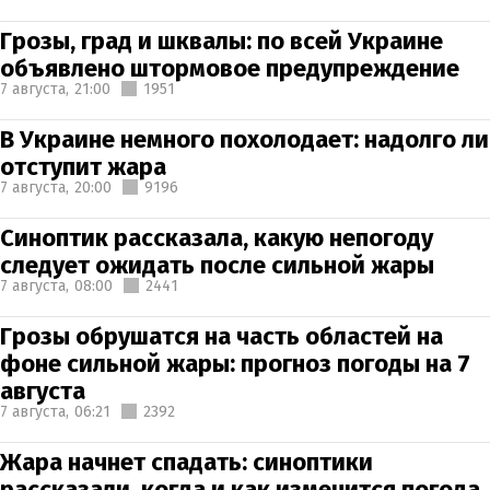
Грозы, град и шквалы: по всей Украине
объявлено штормовое предупреждение
7 августа,
21:00
1951
В Украине немного похолодает: надолго ли
отступит жара
7 августа,
20:00
9196
Синоптик рассказала, какую непогоду
следует ожидать после сильной жары
7 августа,
08:00
2441
Грозы обрушатся на часть областей на
фоне сильной жары: прогноз погоды на 7
августа
7 августа,
06:21
2392
Жара начнет спадать: синоптики
рассказали, когда и как изменится погода