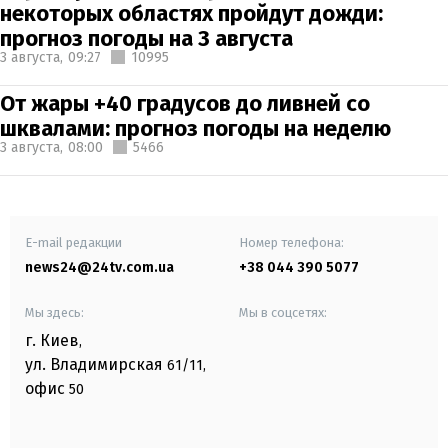
некоторых областях пройдут дожди:
прогноз погоды на 3 августа
3 августа,
09:27
10995
От жары +40 градусов до ливней со
шквалами: прогноз погоды на неделю
3 августа,
08:00
5466
E-mail редакции
Номер телефона:
news24@24tv.com.ua
+38 044 390 5077
Мы здесь:
Мы в соцсетях:
г. Киев
,
ул. Владимирская
61/11,
офис
50