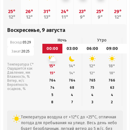
25°
26°
31°
24°
23°
25°
29°
12°
12°
13°
11°
9°
9°
12°
Воскресенье, 9 августа
Ночь
Утро
Восход:
05:29
00:00
03:00
06:00
09:00
1
Закат:
20:25
Температура С°
15°
14°
12°
18°
Ощущается как
Давление, мм
15°
14°
12°
18°
Влажность, %
764
764
765
766
Ветер, м/с
Вероятность
74
68
75
63
осадков, %
5
4
4
4
8
7
3
2
Температура воздуха от +12°C до +25°C, отличная
погода для пребывания на улице. Весь день небо
будет безоблачным, легкий ветер до 5 м/с, без