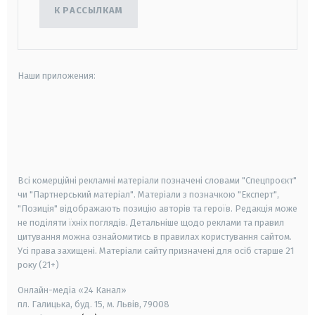
К РАССЫЛКАМ
Наши приложения:
android
apple
smart tv
samsung smart tv
Всі комерційні рекламні матеріали позначені словами "Спецпроєкт"
чи "Партнерський матеріал". Матеріали з позначкою "Експерт",
"Позиція" відображають позицію авторів та героїв. Редакція може
не поділяти їхніх поглядів. Детальніше щодо реклами та правил
цитування можна ознайомитись в правилах користування сайтом.
Усі права захищені.
Матеріали сайту призначені для осіб старше
21
року (21+)
Онлайн-медіа «24 Канал»
пл. Галицька, буд. 15, м. Львів, 79008