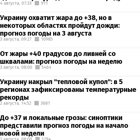
4 августа,
07:33
911
Украину охватит жара до +38, но в
некоторых областях пройдут дожди:
прогноз погоды на 3 августа
3 августа,
09:27
10985
От жары +40 градусов до ливней со
шквалами: прогноз погоды на неделю
3 августа,
08:00
5464
Украину накрыл "тепловой купол": в 5
регионах зафиксированы температурные
рекорды
2 августа,
14:52
3681
До +37 и локальные грозы: синоптики
представили прогноз погоды на начало
новой недели
2 августа,
08:00
1794