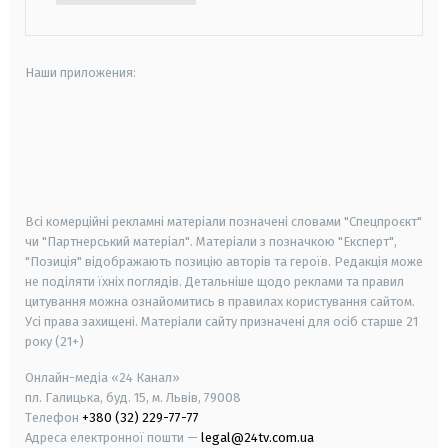
Наши приложения:
android
apple
smart tv
samsung smart tv
Всі комерційні рекламні матеріали позначені словами "Спецпроєкт"
чи "Партнерський матеріал". Матеріали з позначкою "Експерт",
"Позиція" відображають позицію авторів та героїв. Редакція може
не поділяти їхніх поглядів. Детальніше щодо реклами та правил
цитування можна ознайомитись в правилах користування сайтом.
Усі права захищені.
Матеріали сайту призначені для осіб старше
21
року (21+)
Онлайн-медіа «24 Канал»
пл. Галицька, буд. 15, м. Львів, 79008
Телефон
+380 (32) 229-77-77
Адреса електронної пошти —
legal@24tv.com.ua