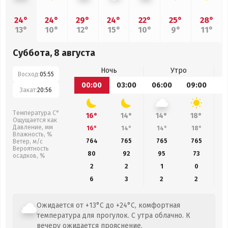
24°
24°
29°
24°
22°
25°
28°
13°
10°
12°
15°
10°
9°
11°
Суббота, 8 августа
Ночь
Утро
Восход:
05:55
00:00
03:00
06:00
09:00
1
Закат:
20:56
Температура С°
16°
14°
14°
18°
Ощущается как
Давление, мм
16°
14°
14°
18°
Влажность, %
764
765
765
765
Ветер, м/с
Вероятность
80
92
95
73
осадков, %
2
2
1
0
6
3
2
2
Ожидается от +13°C до +24°C, комфортная
температура для прогулок. С утра облачно. К
вечеру ожидается прояснение.