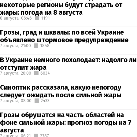
некоторые регионы будут страдать от
жары: погода на 8 августа
8 августа,
06:46
1191
Грозы, град и шквалы: по всей Украине
объявлено штормовое предупреждение
7 августа,
21:00
1848
В Украине немного похолодает: надолго ли
отступит жара
7 августа,
20:00
6034
Синоптик рассказала, какую непогоду
следует ожидать после сильной жары
7 августа,
08:00
2433
Грозы обрушатся на часть областей на
фоне сильной жары: прогноз погоды на 7
августа
7 августа,
06:21
2387