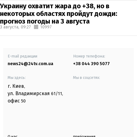
Украину охватит жара до +38, но в
некоторых областях пройдут дожди:
прогноз погоды на 3 августа
3 августа,
09:27
10997
E-mail редакции
Номер телефона:
news24@24tv.com.ua
+38 044 390 5077
Мы здесь:
Мы в соцсетях:
г. Киев
,
ул. Владимирская
61/11,
офис
50
О нас
приложения