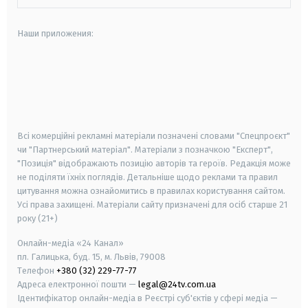
Наши приложения:
android
apple
smart tv
samsung smart tv
Всі комерційні рекламні матеріали позначені словами "Спецпроєкт"
чи "Партнерський матеріал". Матеріали з позначкою "Експерт",
"Позиція" відображають позицію авторів та героїв. Редакція може
не поділяти їхніх поглядів. Детальніше щодо реклами та правил
цитування можна ознайомитись в правилах користування сайтом.
Усі права захищені.
Матеріали сайту призначені для осіб старше
21
року (21+)
Онлайн-медіа «24 Канал»
пл. Галицька, буд. 15, м. Львів, 79008
Телефон
+380 (32) 229-77-77
Адреса електронної пошти —
legal@24tv.com.ua
Ідентифікатор онлайн-медіа в Реєстрі суб'єктів у сфері медіа —