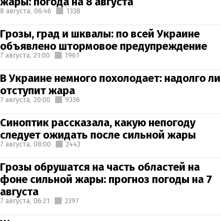
жары: погода на 8 августа
8 августа,
06:46
1338
Грозы, град и шквалы: по всей Украине
объявлено штормовое предупреждение
7 августа,
21:00
1961
В Украине немного похолодает: надолго ли
отступит жара
7 августа,
20:00
9336
Синоптик рассказала, какую непогоду
следует ожидать после сильной жары
7 августа,
08:00
2443
Грозы обрушатся на часть областей на
фоне сильной жары: прогноз погоды на 7
августа
7 августа,
06:21
2397