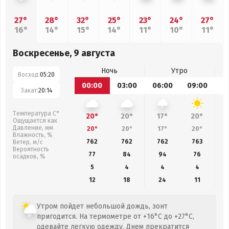
27°
28°
32°
25°
23°
24°
27°
16°
14°
15°
14°
11°
10°
11°
Воскресенье, 9 августа
Ночь
Утро
Восход:
05:20
00:00
03:00
06:00
09:00
1
Закат:
20:14
Температура С°
20°
20°
17°
20°
Ощущается как
Давление, мм
20°
20°
17°
20°
Влажность, %
762
762
762
763
Ветер, м/с
Вероятность
77
84
94
76
осадков, %
5
4
4
4
12
18
24
11
Утром пойдет небольшой дождь, зонт
пригодится. На термометре от +16°C до +27°C,
одевайте легкую одежду. Днем прекратится