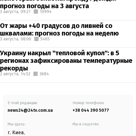
прогноз погоды на 3 августа
3 августа,
09:27
10994
От жары +40 градусов до ливней со
шквалами: прогноз погоды на неделю
3 августа,
08:00
5465
Украину накрыл "тепловой купол": в 5
регионах зафиксированы температурные
рекорды
2 августа,
14:52
3684
E-mail редакции
Номер телефона:
news24@24tv.com.ua
+38 044 390 5077
Мы здесь:
Мы в соцсетях:
г. Киев
,