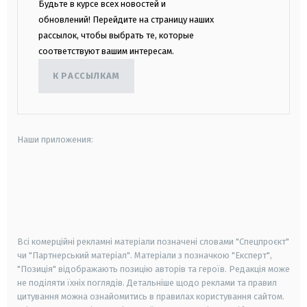
Будьте в курсе всех новостей и
обновлений! Перейдите на страницу наших
рассылок, чтобы выбрать те, которые
соответствуют вашим интересам.
К РАССЫЛКАМ
Наши приложения:
android
apple
smart tv
samsung smart tv
Всі комерційні рекламні матеріали позначені словами "Спецпроєкт"
чи "Партнерський матеріал". Матеріали з позначкою "Експерт",
"Позиція" відображають позицію авторів та героїв. Редакція може
не поділяти їхніх поглядів. Детальніше щодо реклами та правил
цитування можна ознайомитись в правилах користування сайтом.