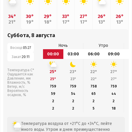
34°
30°
29°
33°
27°
26°
26°
21°
19°
18°
17°
17°
13°
13°
Суббота, 8 августа
Ночь
Утро
Восход:
05:27
00:00
03:00
06:00
09:00
1
Закат:
20:11
Температура С°
25°
23°
22°
27°
Ощущается как
Давление, мм
25°
23°
22°
27°
Влажность, %
759
759
758
759
Ветер, м/с
Вероятность
59
54
65
44
осадков, %
2
2
2
2
2
2
5
18
Температура воздуха от +21°C до +34°C, пейте
много воды. Утром и днем преимущественно