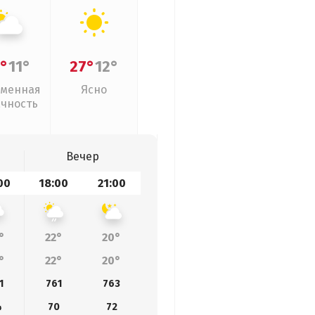
°
11°
27°
12°
менная
Ясно
ачность
Вечер
00
18:00
21:00
°
22°
20°
°
22°
20°
1
761
763
4
70
72