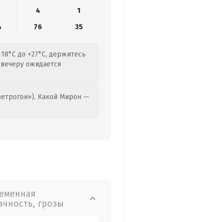
4
1
4
76
35
+18°C до +27°C, держитесь
К вечеру ожидается
етрогон»). Какой Мирон —
еменная
ачность, грозы