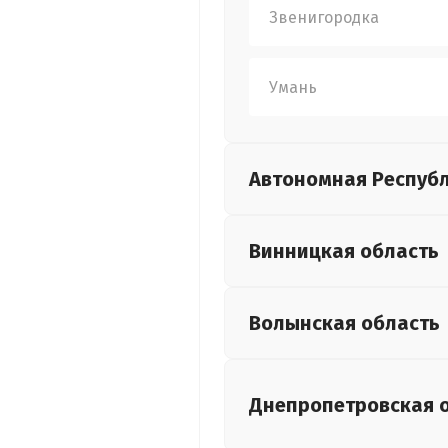
Звенигородка
Умань
Автономная Респуб
Винницкая
область
Волынская
область
Днепропетровская