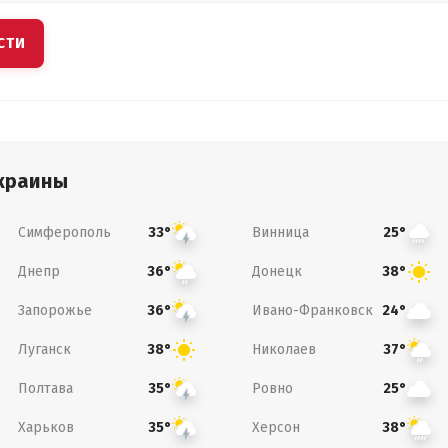
СТИ
краины
Симферополь
Винница
33°
25°
Днепр
Донецк
36°
38°
Запорожье
Ивано-Франковск
36°
24°
Луганск
Николаев
38°
37°
Полтава
Ровно
35°
25°
Харьков
Херсон
35°
38°