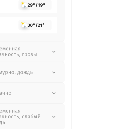
29°
/
19°
30°
/
21°
еменная
ачность, грозы
мурно, дождь
ачно
еменная
ачность, слабый
дь