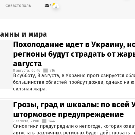
Севастополь
35°
раины и мира
Похолодание идет в Украину, н
регионы будут страдать от жары
августа
8 августа,
06:46
916
В субботу, 8 августа, в Украине прогнозируется об
большинстве областей пройдут дожди, однако на ю
сильная жара.
Грозы, град и шквалы: по всей
штормовое предупреждение
7 августа,
21:00
1744
Синоптики предупредили о непогоде, которая охват
августа в различных регионах будет действовать I