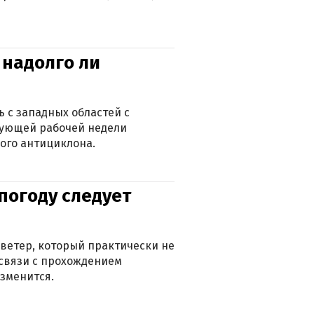
 надолго ли
 с западных областей с
дующей рабочей недели
ого антициклона.
погоду следует
ветер, который практически не
в связи с прохождением
зменится.