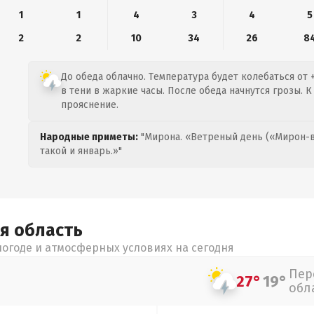
1
1
4
3
4
5
2
2
10
34
26
8
До обеда облачно. Температура будет колебаться от 
в тени в жаркие часы. После обеда начнутся грозы. 
прояснение.
Народные приметы:
"Мирона. «Ветреный день («Мирон-в
такой и январь.»"
ая
область
огоде и атмосферных условиях на сегодня
Пер
27°
19°
обл