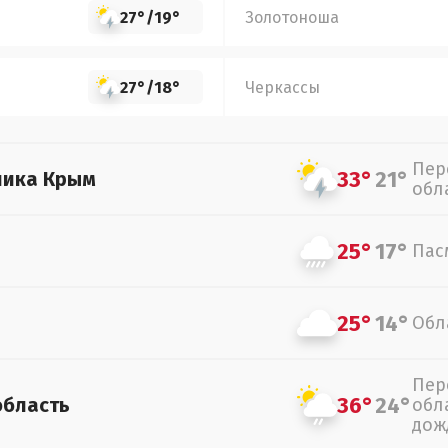
27°
/
19°
Золотоноша
27°
/
18°
Черкассы
Пер
33°
21°
лика Крым
обл
25°
17°
Пас
25°
14°
Обл
Пер
36°
24°
область
обл
дож