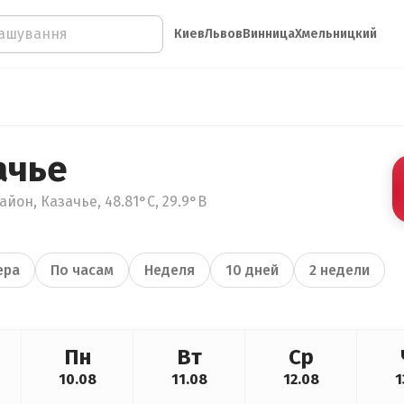
Киев
Львов
Винница
Хмельницкий
ачье
йон, Казачье, 48.81°С, 29.9°В
ера
По часам
Неделя
10 дней
2 недели
Пн
Вт
Ср
10.08
11.08
12.08
1