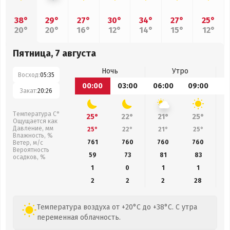
38°
29°
27°
30°
34°
27°
25°
20°
20°
16°
12°
14°
15°
12°
Пятница, 7 августа
Ночь
Утро
Восход:
05:35
00:00
03:00
06:00
09:00
1
Закат:
20:26
Температура С°
25°
22°
21°
25°
Ощущается как
Давление, мм
25°
22°
21°
25°
Влажность, %
761
760
760
760
Ветер, м/с
Вероятность
59
73
81
83
осадков, %
1
0
1
1
2
2
2
28
Температура воздуха от +20°C до +38°C. С утра
переменная облачность.