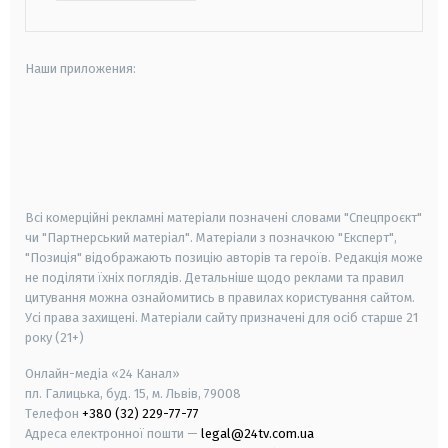
Наши приложения:
android
apple
smart tv
samsung smart tv
Всі комерційні рекламні матеріали позначені словами "Спецпроєкт"
чи "Партнерський матеріал". Матеріали з позначкою "Експерт",
"Позиція" відображають позицію авторів та героїв. Редакція може
не поділяти їхніх поглядів. Детальніше щодо реклами та правил
цитування можна ознайомитись в правилах користування сайтом.
Усі права захищені.
Матеріали сайту призначені для осіб старше
21
року (21+)
Онлайн-медіа «24 Канал»
пл. Галицька, буд. 15, м. Львів, 79008
Телефон
+380 (32) 229-77-77
Адреса електронної пошти —
legal@24tv.com.ua