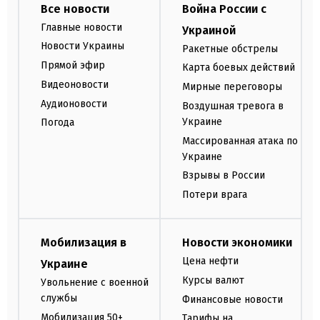
Все новости
Война России с
Главные новости
Украиной
Новости Украины
Ракетные обстрелы
Прямой эфир
Карта боевых действий
Видеоновости
Мирные переговоры
Аудионовости
Воздушная тревога в
Украине
Погода
Массированная атака по
Украине
Взрывы в России
Потери врага
Мобилизация в
Новости экономики
Цена нефти
Украине
Курсы валют
Увольнение с военной
службы
Финансовые новости
Мобилизация 50+
Тарифы на