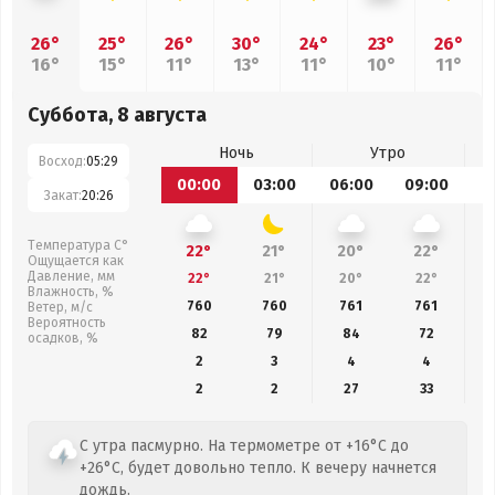
26°
25°
26°
30°
24°
23°
26°
16°
15°
11°
13°
11°
10°
11°
Суббота, 8 августа
Ночь
Утро
Восход:
05:29
00:00
03:00
06:00
09:00
1
Закат:
20:26
Температура С°
22°
21°
20°
22°
Ощущается как
Давление, мм
22°
21°
20°
22°
Влажность, %
760
760
761
761
Ветер, м/с
Вероятность
82
79
84
72
осадков, %
2
3
4
4
2
2
27
33
С утра пасмурно. На термометре от +16°C до
+26°C, будет довольно тепло. К вечеру начнется
дождь.