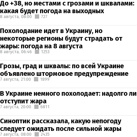
До +38, но местами с грозами и шквалами:
какая будет погода на выходных
8 августа,
08:00
727
Похолодание идет в Украину, но
некоторые регионы будут страдать от
жары: погода на 8 августа
8 августа,
06:46
1253
Грозы, град и шквалы: по всей Украине
объявлено штормовое предупреждение
7 августа,
21:00
1899
В Украине немного похолодает: надолго ли
отступит жара
7 августа,
20:00
6811
Синоптик рассказала, какую непогоду
следует ожидать после сильной жары
7 августа,
08:00
2435