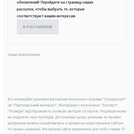
обновлений! Перейдите на страницу наших
рассылок, чтобы выбрать те, которые
соответствуют вашим интересам.
К РАССЫЛКАМ
Наши приложения:
android
apple
smart tv
samsung smart tv
Всі комерційні рекламні матеріали позначені словами "Спецпроєкт"
чи "Партнерський матеріал". Матеріали з позначкою "Експерт",
"Позиція" відображають позицію авторів та героїв. Редакція може
не поділяти їхніх поглядів. Детальніше щодо реклами та правил
цитування можна ознайомитись в правилах користування сайтом.
Усі права захищені.
Матеріали сайту призначені для осіб старше
21