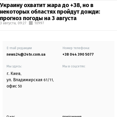
Украину охватит жара до +38, но в
некоторых областях пройдут дожди:
прогноз погоды на 3 августа
3 августа,
09:27
10997
E-mail редакции
Номер телефона:
news24@24tv.com.ua
+38 044 390 5077
Мы здесь:
Мы в соцсетях:
г. Киев
,
ул. Владимирская
61/11,
офис
50
О нас
приложения