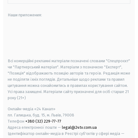
Наши приложения:
android
apple
smart tv
samsung smart tv
Всі комерційні рекламні матеріали позначені словами "Спецпроєкт"
чи "Партнерський матеріал". Матеріали з позначкою "Експерт",
"Позиція" відображають позицію авторів та героїв. Редакція може
не поділяти їхніх поглядів. Детальніше щодо реклами та правил
цитування можна ознайомитись в правилах користування сайтом.
Усі права захищені.
Матеріали сайту призначені для осіб старше
21
року (21+)
Онлайн-медіа «24 Канал»
пл. Галицька, буд. 15, м. Львів, 79008
Телефон
+380 (32) 229-77-77
Адреса електронної пошти —
legal@24tv.com.ua
Ідентифікатор онлайн-медіа в Реєстрі суб'єктів у сфері медіа —