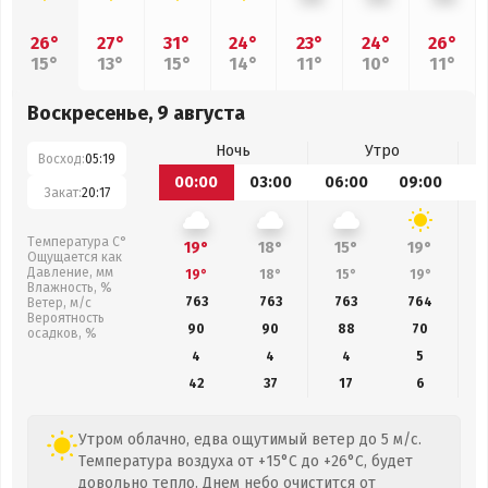
26°
27°
31°
24°
23°
24°
26°
15°
13°
15°
14°
11°
10°
11°
Воскресенье, 9 августа
Ночь
Утро
Восход:
05:19
00:00
03:00
06:00
09:00
1
Закат:
20:17
Температура С°
19°
18°
15°
19°
Ощущается как
Давление, мм
19°
18°
15°
19°
Влажность, %
763
763
763
764
Ветер, м/с
Вероятность
90
90
88
70
осадков, %
4
4
4
5
42
37
17
6
Утром облачно, едва ощутимый ветер до 5 м/с.
Температура воздуха от +15°C до +26°C, будет
довольно тепло. Днем небо очистится от