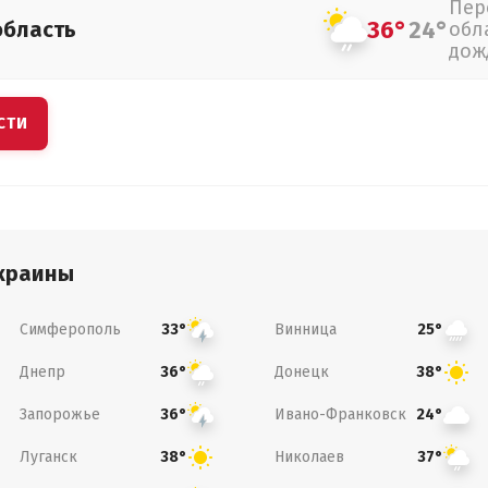
Пер
36°
24°
область
обл
дож
СТИ
краины
Симферополь
Винница
33°
25°
Днепр
Донецк
36°
38°
Запорожье
Ивано-Франковск
36°
24°
Луганск
Николаев
38°
37°