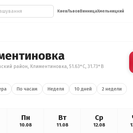
Киев
Львов
Винница
Хмельницкий
ментиновка
ский район, Климентиновка, 51.63°С, 31.73°В
ера
По часам
Неделя
10 дней
2 недели
Пн
Вт
Ср
10.08
11.08
12.08
1