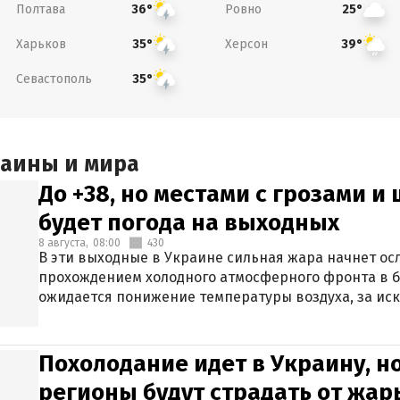
Полтава
Ровно
36°
25°
Харьков
Херсон
35°
39°
Севастополь
35°
раины и мира
До +38, но местами с грозами и
будет погода на выходных
8 августа,
08:00
430
В эти выходные в Украине сильная жара начнет осл
прохождением холодного атмосферного фронта в 
ожидается понижение температуры воздуха, за ис
Крыма.
Похолодание идет в Украину, н
регионы будут страдать от жары