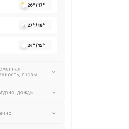
26°
/
17°
27°
/
18°
24°
/
15°
еменная
ачность, грозы
мурно, дождь
ачно