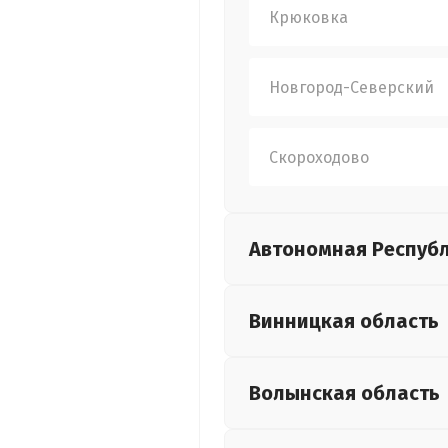
Крюковка
Новгород-Северский
Скороходово
Автономная Респуб
Винницкая
область
Волынская
область