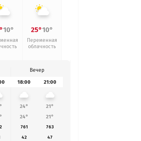
°
10°
25°
10°
менная
Переменная
ачность
облачность
Вечер
00
18:00
21:00
°
24°
21°
°
24°
21°
2
761
763
1
42
47