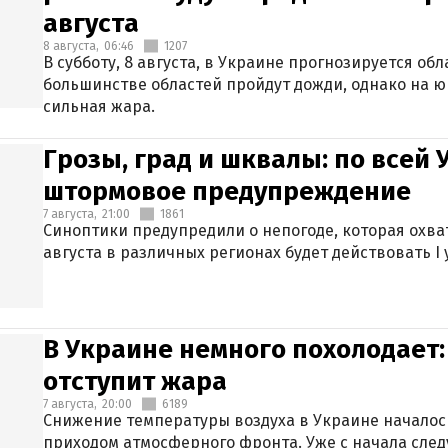
августа
8 августа,
06:46
1207
В субботу, 8 августа, в Украине прогнозируется об
большинстве областей пройдут дожди, однако на ю
сильная жара.
Грозы, град и шквалы: по всей
штормовое предупреждение
7 августа,
21:00
1861
Синоптики предупредили о непогоде, которая охват
августа в различных регионах будет действовать I
В Украине немного похолодает:
отступит жара
7 августа,
20:00
6189
Снижение температуры воздуха в Украине началось
приходом атмосферного фронта. Уже с начала сле