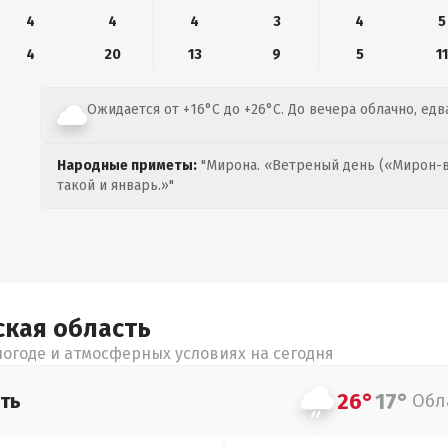
4
4
4
3
4
5
4
20
13
9
5
11
Ожидается от +16°C до +26°C. До вечера облачно, едв
Народные приметы:
"Мирона. «Ветреный день («Мирон-в
такой и январь.»"
ская
область
огоде и атмосферных условиях на сегодня
26°
17°
ть
Обл