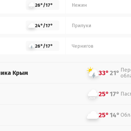
26°
/
17°
Нежин
24°
/
17°
Прилуки
26°
/
17°
Чернигов
Пер
33°
21°
лика Крым
обл
25°
17°
Пас
25°
14°
Обл