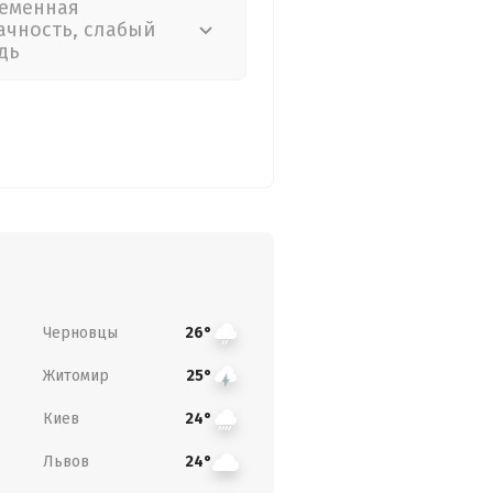
еменная
ачность, слабый
дь
Черновцы
26°
Житомир
25°
Киев
24°
Львов
24°