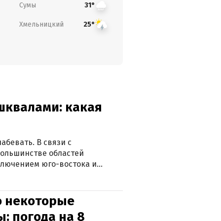
Сумы
31°
Хмельницкий
25°
 шквалами: какая
абевать. В связи с
большинстве областей
ключением юго-востока и
о некоторые
: погода на 8