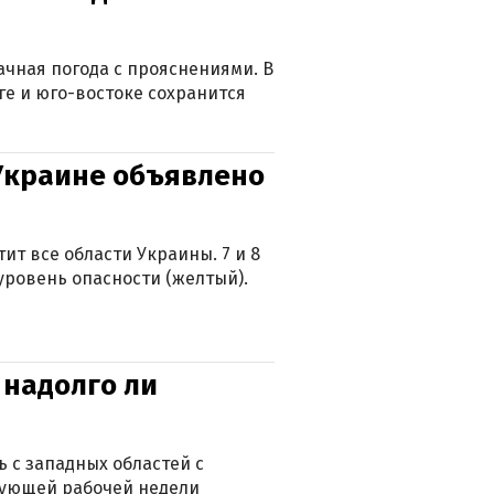
лачная погода с прояснениями. В
ге и юго-востоке сохранится
 Украине объявлено
ит все области Украины. 7 и 8
 уровень опасности (желтый).
 надолго ли
 с западных областей с
дующей рабочей недели