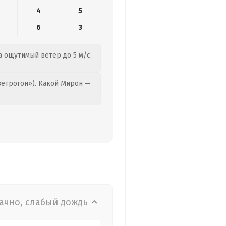
4
5
6
3
а ощутимый ветер до 5 м/с.
етрогон»). Какой Мирон —
ачно, слабый дождь