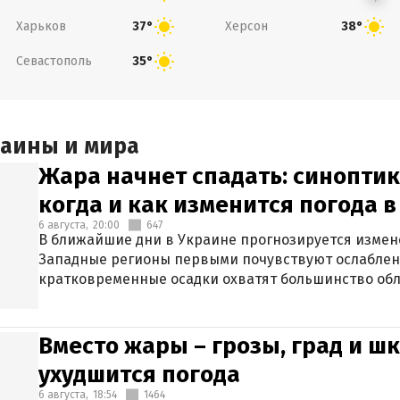
Харьков
Херсон
37°
38°
Севастополь
35°
раины и мира
Жара начнет спадать: синоптик
когда и как изменится погода 
6 августа,
20:00
647
В ближайшие дни в Украине прогнозируется измен
Западные регионы первыми почувствуют ослаблен
кратковременные осадки охватят большинство обл
Вместо жары – грозы, град и шк
ухудшится погода
6 августа,
18:54
1464