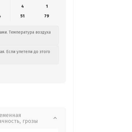
4
1
4
51
79
ами. Температура воздуха
я. Если улетели до этого
еменная
ачность, грозы