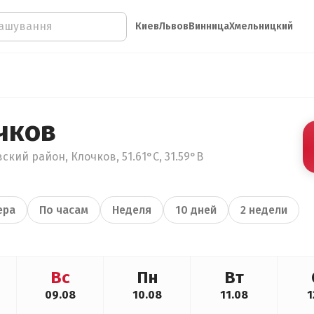
Киев
Львов
Винница
Хмельницкий
чков
ский район, Клочков, 51.61°С, 31.59°В
ера
По часам
Неделя
10 дней
2 недели
Вс
Пн
Вт
09.08
10.08
11.08
1