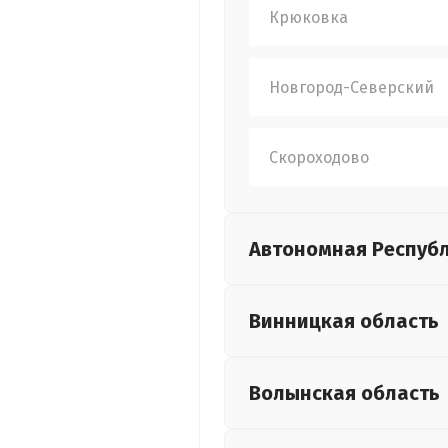
Крюковка
Новгород-Северский
Скороходово
Автономная Респуб
Винницкая
область
Волынская
область