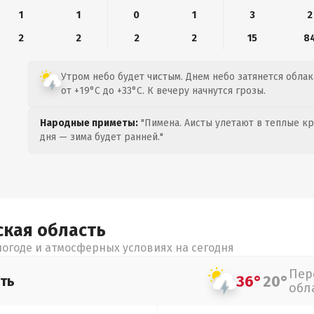
1
1
0
1
3
2
2
2
2
2
15
8
Утром небо будет чистым. Днем небо затянется облак
от +19°C до +33°C. К вечеру начнутся грозы.
Народные приметы:
"Пимена. Аисты улетают в теплые кра
дня — зима будет ранней."
ская
область
огоде и атмосферных условиях на сегодня
Пер
36°
20°
ть
обл