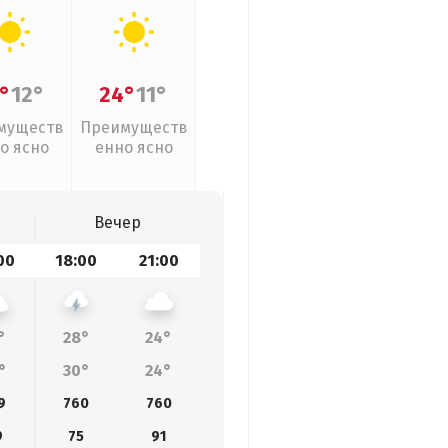
°
12°
24°
11°
муществ
Преимуществ
о ясно
енно ясно
Вечер
00
18:00
21:00
°
28°
24°
°
30°
24°
9
760
760
9
75
91