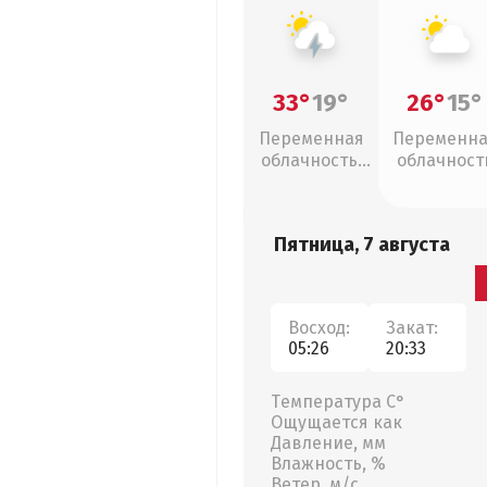
33°
19°
26°
15°
Переменная
Переменн
облачность,
облачност
грозы
Пятница, 7 августа
Восход:
Закат:
05:26
20:33
Температура С°
Ощущается как
Давление, мм
Влажность, %
Ветер, м/с