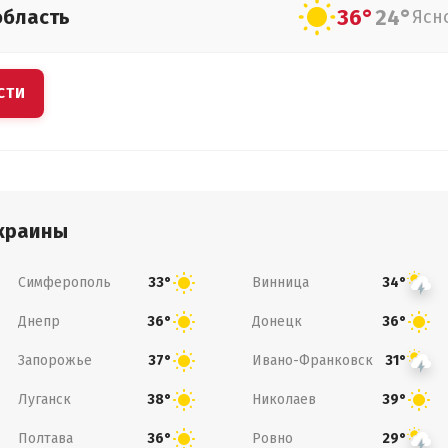
36°
24°
область
Ясн
СТИ
краины
Симферополь
Винница
33°
34°
Днепр
Донецк
36°
36°
Запорожье
Ивано-Франковск
37°
31°
Луганск
Николаев
38°
39°
Полтава
Ровно
36°
29°