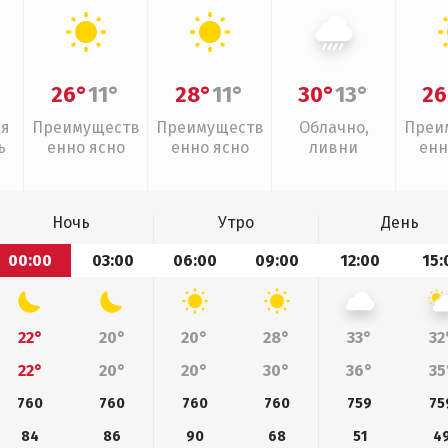
26°
11°
28°
11°
30°
13°
26
ая
Преимуществ
Преимуществ
Облачно,
Преи
ь
енно ясно
енно ясно
ливни
енн
Ночь
Утро
День
00:00
03:00
06:00
09:00
12:00
15:
22°
20°
20°
28°
33°
32
22°
20°
20°
30°
36°
35
760
760
760
760
759
75
84
86
90
68
51
4