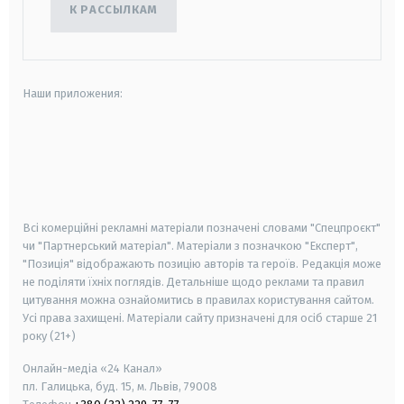
К РАССЫЛКАМ
Наши приложения:
android
apple
smart tv
samsung smart tv
Всі комерційні рекламні матеріали позначені словами "Спецпроєкт"
чи "Партнерський матеріал". Матеріали з позначкою "Експерт",
"Позиція" відображають позицію авторів та героїв. Редакція може
не поділяти їхніх поглядів. Детальніше щодо реклами та правил
цитування можна ознайомитись в правилах користування сайтом.
Усі права захищені.
Матеріали сайту призначені для осіб старше
21
року (21+)
Онлайн-медіа «24 Канал»
пл. Галицька, буд. 15, м. Львів, 79008