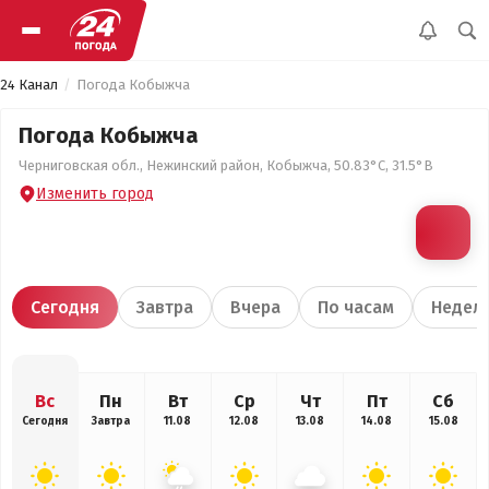
24 Канал
Погода Кобыжча
Погода Кобыжча
Черниговская обл., Нежинский район, Кобыжча, 50.83°С, 31.5°В
Изменить город
Сегодня
Завтра
Вчера
По часам
Недел
Вс
Пн
Вт
Ср
Чт
Пт
Сб
Сегодня
Завтра
11.08
12.08
13.08
14.08
15.08