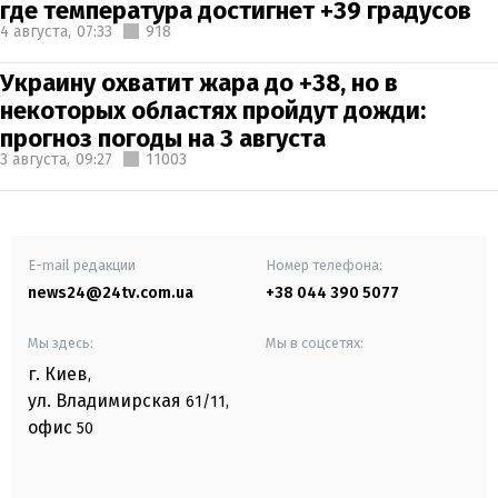
где температура достигнет +39 градусов
4 августа,
07:33
918
Украину охватит жара до +38, но в
некоторых областях пройдут дожди:
прогноз погоды на 3 августа
3 августа,
09:27
11003
E-mail редакции
Номер телефона:
news24@24tv.com.ua
+38 044 390 5077
Мы здесь:
Мы в соцсетях:
г. Киев
,
ул. Владимирская
61/11,
офис
50