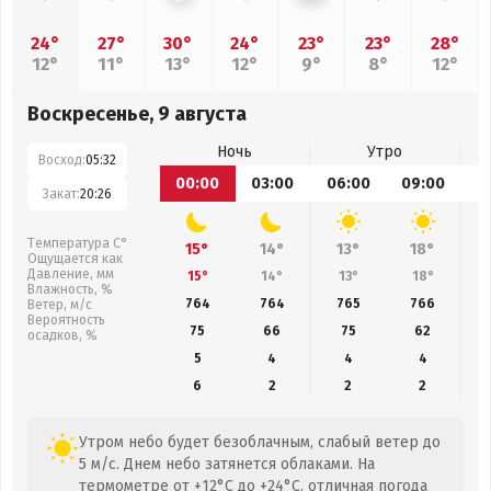
24°
27°
30°
24°
23°
23°
28°
12°
11°
13°
12°
9°
8°
12°
Воскресенье, 9 августа
Ночь
Утро
Восход:
05:32
00:00
03:00
06:00
09:00
1
Закат:
20:26
Температура С°
15°
14°
13°
18°
Ощущается как
Давление, мм
15°
14°
13°
18°
Влажность, %
764
764
765
766
Ветер, м/с
Вероятность
75
66
75
62
осадков, %
5
4
4
4
6
2
2
2
Утром небо будет безоблачным, слабый ветер до
5 м/с. Днем небо затянется облаками. На
термометре от +12°C до +24°C, отличная погода