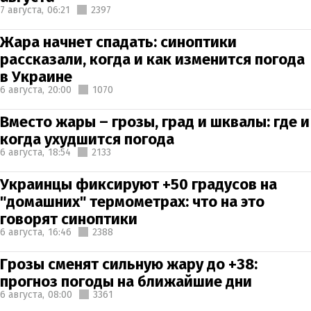
7 августа,
06:21
2397
Жара начнет спадать: синоптики
рассказали, когда и как изменится погода
в Украине
6 августа,
20:00
1070
Вместо жары – грозы, град и шквалы: где и
когда ухудшится погода
6 августа,
18:54
2133
Украинцы фиксируют +50 градусов на
"домашних" термометрах: что на это
говорят синоптики
6 августа,
16:46
2388
Грозы сменят сильную жару до +38:
прогноз погоды на ближайшие дни
6 августа,
08:00
3361