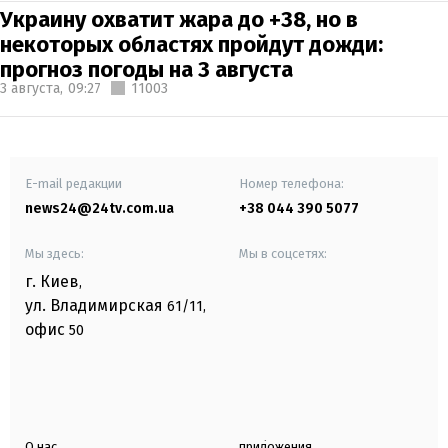
Украину охватит жара до +38, но в
некоторых областях пройдут дожди:
прогноз погоды на 3 августа
3 августа,
09:27
11003
E-mail редакции
Номер телефона:
news24@24tv.com.ua
+38 044 390 5077
Мы здесь:
Мы в соцсетях:
г. Киев
,
ул. Владимирская
61/11,
офис
50
О нас
приложения