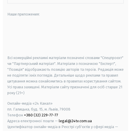
Наши приложения:
android
apple
smart tv
samsung smart tv
Всі комерційні рекламні матеріали позначені словами "Спецпроєкт"
чи "Партнерський матеріал". Матеріали з позначкою "Експерт",
"Позиція" відображають позицію авторів та героїв. Редакція може
не поділяти їхніх поглядів. Детальніше щодо реклами та правил
цитування можна ознайомитись в правилах користування сайтом.
Усі права захищені.
Матеріали сайту призначені для осіб старше
21
року (21+)
Онлайн-медіа «24 Канал»
пл. Галицька, буд. 15, м. Львів, 79008
Телефон
+380 (32) 229-77-77
Адреса електронної пошти —
legal@24tv.com.ua
Ідентифікатор онлайн-медіа в Реєстрі суб'єктів у сфері медіа —