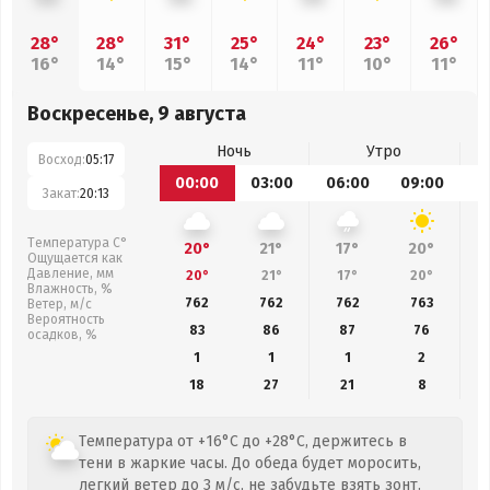
28°
28°
31°
25°
24°
23°
26°
16°
14°
15°
14°
11°
10°
11°
Воскресенье, 9 августа
Ночь
Утро
Восход:
05:17
00:00
03:00
06:00
09:00
1
Закат:
20:13
Температура С°
20°
21°
17°
20°
Ощущается как
Давление, мм
20°
21°
17°
20°
Влажность, %
762
762
762
763
Ветер, м/с
Вероятность
83
86
87
76
осадков, %
1
1
1
2
18
27
21
8
Температура от +16°C до +28°C, держитесь в
тени в жаркие часы. До обеда будет моросить,
легкий ветер до 3 м/с, не забудьте взять зонт.