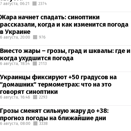
7 августа,
06:21
2374
Жара начнет спадать: синоптики
рассказали, когда и как изменится погода
в Украине
6 августа,
20:00
976
Вместо жары – грозы, град и шквалы: где и
когда ухудшится погода
6 августа,
18:54
2113
Украинцы фиксируют +50 градусов на
"домашних" термометрах: что на это
говорят синоптики
6 августа,
16:46
2293
Грозы сменят сильную жару до +38:
прогноз погоды на ближайшие дни
6 августа,
08:00
3338