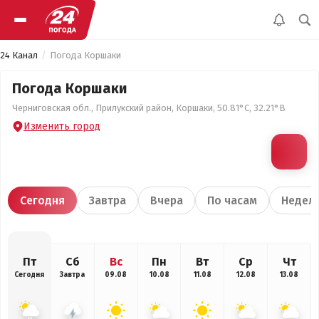
24 Канал
Погода Коршаки
Погода Коршаки
Черниговская обл., Прилукский район, Коршаки, 50.81°С, 32.21°В
Изменить город
Сегодня
Завтра
Вчера
По часам
Недел
Пт
Сб
Вс
Пн
Вт
Ср
Чт
Сегодня
Завтра
09.08
10.08
11.08
12.08
13.08