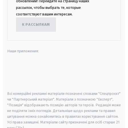
обновлений! Перейдите на страницу наших
рассылок, чтобы выбрать те, которые
соответствуют вашим интересам.
К РАССЫЛКАМ
Наши приложения:
android
apple
smart tv
samsung smart tv
Всі комерційні рекламні матеріали позначені словами "Спецпроєкт"
чи "Партнерський матеріал". Матеріали з позначкою "Експерт",
"Позиція" відображають позицію авторів та героїв. Редакція може
не поділяти їхніх поглядів. Детальніше щодо реклами та правил
цитування можна ознайомитись в правилах користування сайтом.
Усі права захищені.
Матеріали сайту призначені для осіб старше
21
року (21+)