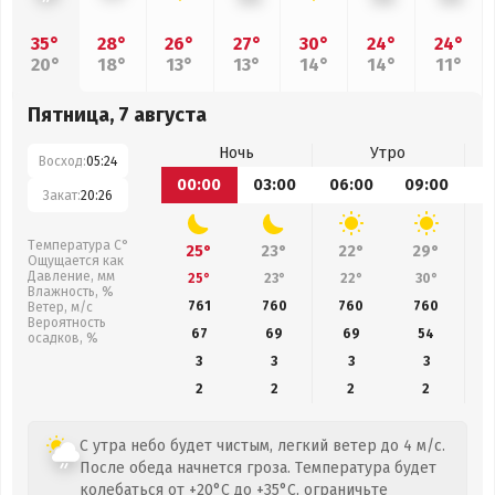
35°
28°
26°
27°
30°
24°
24°
20°
18°
13°
13°
14°
14°
11°
Пятница, 7 августа
Ночь
Утро
Восход:
05:24
00:00
03:00
06:00
09:00
1
Закат:
20:26
Температура С°
25°
23°
22°
29°
Ощущается как
Давление, мм
25°
23°
22°
30°
Влажность, %
761
760
760
760
Ветер, м/с
Вероятность
67
69
69
54
осадков, %
3
3
3
3
2
2
2
2
С утра небо будет чистым, легкий ветер до 4 м/с.
После обеда начнется гроза. Температура будет
колебаться от +20°C до +35°C, ограничьте