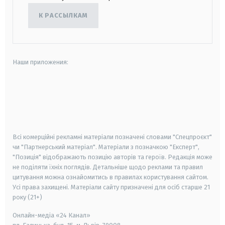
К РАССЫЛКАМ
Наши приложения:
android
apple
smart tv
samsung smart tv
Всі комерційні рекламні матеріали позначені словами "Спецпроєкт"
чи "Партнерський матеріал". Матеріали з позначкою "Експерт",
"Позиція" відображають позицію авторів та героїв. Редакція може
не поділяти їхніх поглядів. Детальніше щодо реклами та правил
цитування можна ознайомитись в правилах користування сайтом.
Усі права захищені.
Матеріали сайту призначені для осіб старше
21
року (21+)
Онлайн-медіа «24 Канал»