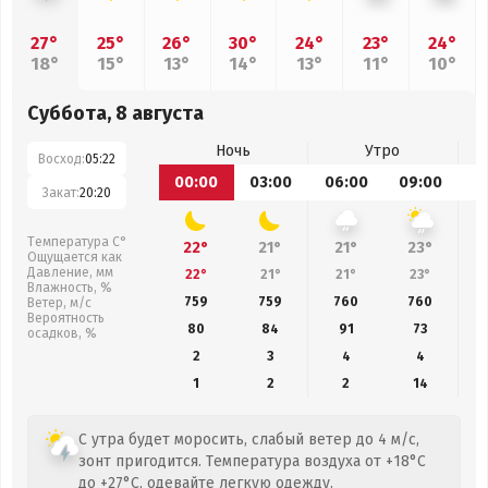
27°
25°
26°
30°
24°
23°
24°
18°
15°
13°
14°
13°
11°
10°
Суббота, 8 августа
Ночь
Утро
Восход:
05:22
00:00
03:00
06:00
09:00
1
Закат:
20:20
Температура С°
22°
21°
21°
23°
Ощущается как
Давление, мм
22°
21°
21°
23°
Влажность, %
759
759
760
760
Ветер, м/с
Вероятность
80
84
91
73
осадков, %
2
3
4
4
1
2
2
14
С утра будет моросить, слабый ветер до 4 м/с,
зонт пригодится. Температура воздуха от +18°C
до +27°C, одевайте легкую одежду.